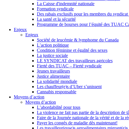
La Caisse d'indemnité nationale
Formation syndicale
Des rabais exclusifs pour les membres du syndicat e
La santé et la sécurité
Programme de bourses pour l’équité des TUAC C
Enjeux
Enjeux
Société de leucémie & lymphome du Canada
L’action politique
Condition féminine et égalité des sexes
La justice sociale
LE SYNDICAT des travailleurs agricoles
Fierté des TUAC – Fierté syndicale
Jeunes travailleurs
Justice alimentaire
La solidarité mondiale
Les chauffeur(e)s d’Uber s’unissent
Cannabis responsable
Moyens d’action
Moyens d’action
L’abordabilité pour tous
La violence ne fait pas partie de la description de t
Faire de la Journée nationale de la vérité et de la ré
Payer les congés de maladie dès maintenant!
Les travailleur(euse)s agroalimentaires migrant(e)s