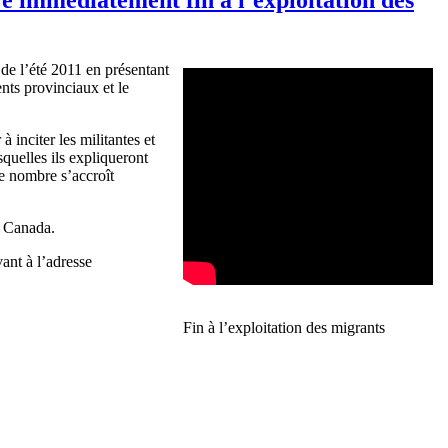
de
l’été
2011 en
présentant
nts
provinciaux
et le
r
à
inciter les
militantes
et
squelles
ils
expliqueront
e
nombre
s’accroît
 Canada.
vant
à
l’adresse
Fin
à
l’exploitation
des migrants