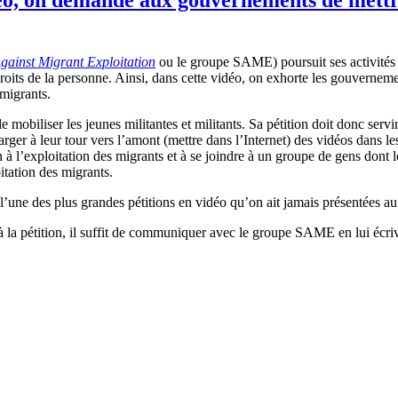
gainst Migrant Exploitation
ou
le
groupe
SAME)
poursuit
ses
activités
roits
de la
personne
.
Ainsi
,
dans
cette
vidéo
, on
exhorte
les
gouverneme
migrants.
de
mobiliser
les
jeunes
militantes
et militants. Sa
pétition
doit
donc
servi
arger
à
leur
tour
vers
l’amont
(
mettre
dans
l’Internet
) des
vidéos
dans
le
n
à
l’exploitation
des migrants et
à
se
joindre
à
un
groupe
de
gens
dont
l
itation
des migrants.
l’une
des plus
grandes
pétitions
en
vidéo
qu’on
ait
jamais
présentées
au
à
la
pétition
,
il
suffit
de
communiquer
avec
le
groupe
SAME en
lui
écri