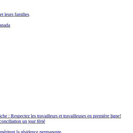
t leurs families
anada
âche : Respectez les travailleurs et travailleuses en première ligne!
conciliation un jour férié
 méritent la résidence permanente