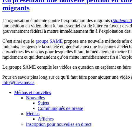
migrants
L’organisation
étudiante
contre
l’exploitation
des migrants
(
Students A
une
pétition
en
vidéo
,
dont
le but
essentiel
est
de
lutter
en
faveur
des
d
gouvernement
fédéral
à
mettre
immédiatement
fin
à
l’exploitation
des 
C’est
ainsi
que
le
groupe
SAME
propose
une
nouvelle
méthode
afin
militants, les
gens
de la
société
en
général
ainsi
que
les
jeunes
à
téléch
eux-mêmes
les raisons pour
lesquelles
il
faut
immédiatement
mettre
fi
rapidement
et qui
demandent
qu’on
mette
immédiatement
fin
à
l’explo
Le
groupe
SAME compile les
vidéos
en question en
espérant
en faire
Pour en savoir plus long
sur
ce
qu’il
faut
faire pour
ajouter
une
vidéo
info@thesame.ca
.
Médias et nouvelles
Nouvelles
Sujets
Communiqués de presse
Médias
Affiches
Inscription pour nouvelles en direct