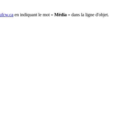
fcw.ca
en indiquant le mot «
Média
» dans la ligne d'objet.