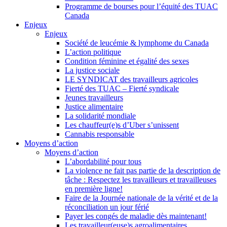
Programme de bourses pour l’équité des TUAC
Canada
Enjeux
Enjeux
Société de leucémie & lymphome du Canada
L’action politique
Condition féminine et égalité des sexes
La justice sociale
LE SYNDICAT des travailleurs agricoles
Fierté des TUAC – Fierté syndicale
Jeunes travailleurs
Justice alimentaire
La solidarité mondiale
Les chauffeur(e)s d’Uber s’unissent
Cannabis responsable
Moyens d’action
Moyens d’action
L’abordabilité pour tous
La violence ne fait pas partie de la description de
tâche : Respectez les travailleurs et travailleuses
en première ligne!
Faire de la Journée nationale de la vérité et de la
réconciliation un jour férié
Payer les congés de maladie dès maintenant!
Les travailleur(euse)s agroalimentaires