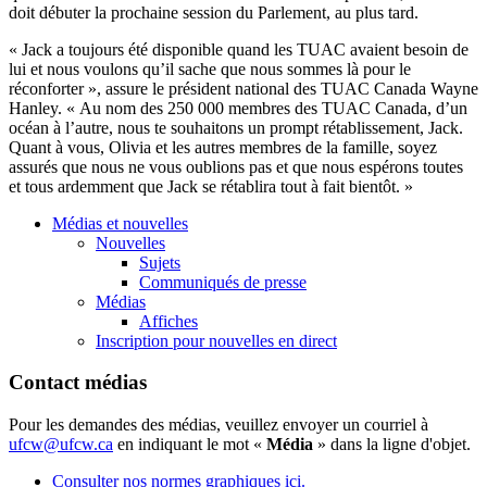
doit
débuter la prochaine session du
Parlement
, au plus tard.
« Jack a toujours été disponible quand les
TUAC
avaient besoin de
lui
et nous voulons
qu’il
sache que nous sommes là pour le
réconforter », assure le président national des
TUAC
Canada Wayne
Hanley. « Au nom des 250 000
membres
des
TUAC
Canada, d’un
océan
à
l’autre, nous te souhaitons un prompt
rétablissement
, Jack.
Quant
à
vous, Olivia et les autres
membres
de la famille, soyez
assurés que nous ne vous oublions pas et que nous espérons toutes
et tous ardemment que Jack se rétablira tout
à
fait bientôt. »
Médias et nouvelles
Nouvelles
Sujets
Communiqués de presse
Médias
Affiches
Inscription pour nouvelles en direct
Contact médias
Pour les demandes des médias, veuillez envoyer un courriel à
ufcw@ufcw.ca
en indiquant le mot «
Média
» dans la ligne d'objet.
Consulter nos normes graphiques ici.