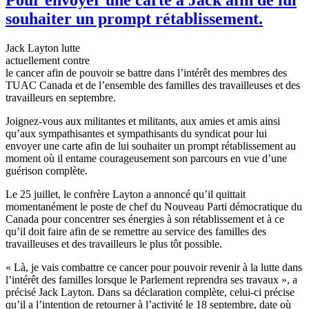
souhaiter un prompt rétablissement.
Jack Layton
lutte
actuellement
contre
le cancer
afin
de
pouvoir
se
battre
dans
l’intérêt
des
membres
des
TUAC
Canada et de
l’ensemble
des
familles
des
travailleuses
et des
travailleurs
en
septembre
.
Joignez-vous
aux
militantes
et militants, aux
amies
et
amis
ainsi
qu’aux
sympathisantes
et
sympathisants
du
syndicat
pour
lui
envoyer
une
carte
afin
de
lui
souhaiter
un prompt
rétablissement
au
moment
où
il
entame
courageusement
son
parcours
en
vue
d’une
guérison
complète
.
Le 25
juillet
, le
confrère
Layton a
annoncé
qu’il
quittait
momentanément
le
poste
de chef du Nouveau
Parti
démocratique
du
Canada pour
concentrer
ses
énergies
à
son
rétablissement
et
à
ce
qu’il
doit
faire
afin
de se
remettre
au service des
familles
des
travailleuses
et des
travailleurs
le plus
tôt
possible.
«
Là
, je
vais
combattre
ce
cancer pour
pouvoir
revenir
à
la
lutte
dans
l’intérêt
des
familles
lorsque
le
Parlement
reprendra
ses
travaux
», a
précisé
Jack Layton.
Dans
sa
déclaration
complète
, celui-ci précise
qu’il
a l’intention de retourner
à
l’activité le 18
septembre
, date
où