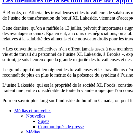
À
Brooks, en Alberta, les
travailleuses
et les
travailleurs
de
salaisons
de
l’usine
de transformation du
bœuf
XL Lakeside,
viennent
d’accept
Cette
dernière
,
qu’on
a
ratifiée
le 13
juillet
,
prévoit
d’importantes
augm
des
avantages
sociaux
.
Également
, au
cours
des
négociations
, on a
ob
relatives
à
la
salubrité
des aliments et de nouveaux
droits
pour les
trav
« Les conventions collectives
n’en
offrent
jamais
assez
à
nos
membre
vie et de travail du personnel de
l’usine
XL Lakeside,
à
Brooks »,
exp
surtout
, je
suis
heureux
que
la
grande
majorité
des
travailleuses
et des
Le grand
appui
dont
témoignent
les
travailleuses
et les
travailleurs
dém
reconnaît
de plus en plus le
mérite
de la
présence
du
syndicat
à
l’usine
L’usine
Lakeside, qui
est
la
propriété
de la
société
XL Foods,
constitu
traitent
une
partie
considérable
de
toute
la
viande
rouge
que
l’on
con
Pour en savoir plus long
sur
l’industrie
du
bœuf
au Canada, on
peut
li
Médias et nouvelles
Nouvelles
Sujets
Communiqués de presse
Médias