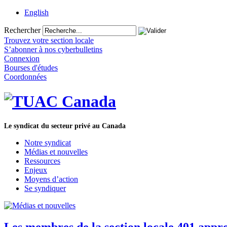
English
Rechercher
Trouvez votre section locale
S’abonner à nos cyberbulletins
Connexion
Bourses d'études
Coordonnées
Le syndicat du secteur privé au Canada
Notre syndicat
Médias et nouvelles
Ressources
Enjeux
Moyens d’action
Se syndiquer
Les membres de la section locale 401 appro