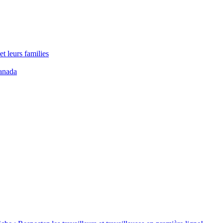
t leurs families
anada