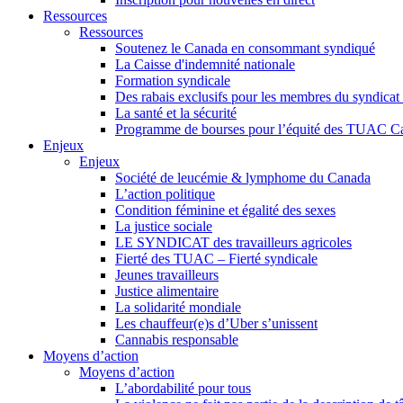
Ressources
Ressources
Soutenez le Canada en consommant syndiqué
La Caisse d'indemnité nationale
Formation syndicale
Des rabais exclusifs pour les membres du syndicat e
La santé et la sécurité
Programme de bourses pour l’équité des TUAC C
Enjeux
Enjeux
Société de leucémie & lymphome du Canada
L’action politique
Condition féminine et égalité des sexes
La justice sociale
LE SYNDICAT des travailleurs agricoles
Fierté des TUAC – Fierté syndicale
Jeunes travailleurs
Justice alimentaire
La solidarité mondiale
Les chauffeur(e)s d’Uber s’unissent
Cannabis responsable
Moyens d’action
Moyens d’action
L’abordabilité pour tous