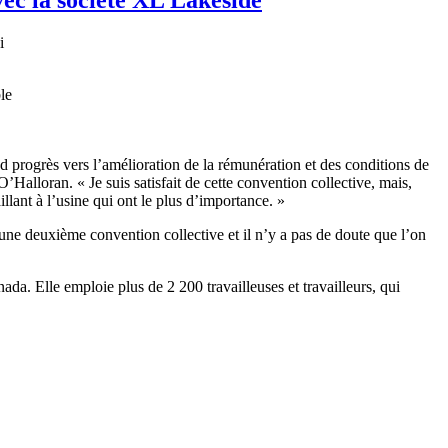
i
le
nd
progrès
vers
l’amélioration
de la
rémunération
et des conditions de
O’Halloran
. « Je
suis
satisfait
de
cette
convention collective,
mais
,
illant
à
l’usine
qui
ont
le plus
d’importance
. »
une
deuxième
convention collective et
il
n’y
a pas de
doute
que
l’on
ada. Elle
emploie
plus de 2 200
travailleuses
et
travailleurs
, qui