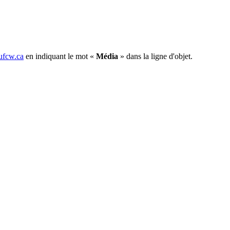
fcw.ca
en indiquant le mot «
Média
» dans la ligne d'objet.