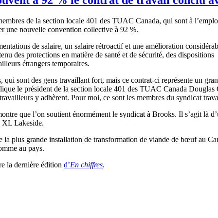
membres
de la section locale 401 des
TUAC
Canada, qui
sont
à
l’emplo
er
une
nouvelle convention collective
à
92 %.
entations de
salaire
, un
salaire
rétroactif
et
une
amélioration
considérab
tenu
des protections en
matière
de
santé
et de
sécurité
, des dispositions
ailleurs
étrangers
temporaires
.
s
, qui
sont
des
gens
travaillant
fort,
mais
ce
contrat-ci
représente
un gra
lique
le
président
de la section locale 401 des
TUAC
Canada Douglas
travailleurs
y
adhèrent
. Pour
moi
,
ce
sont
les
membres
du
syndicat
trava
ontre
que
l’on
soutient
énormément
le
syndicat
à
Brooks. Il
s’agit
là
d’
XL Lakeside.
e
la plus
grande
installation de transformation de
viande
de
bœuf
au Can
somme
au pays.
re la
dernière
édition
d’
En
chiffres
.