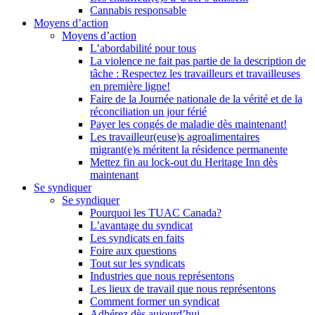
Cannabis responsable
Moyens d’action
Moyens d’action
L’abordabilité pour tous
La violence ne fait pas partie de la description de
tâche : Respectez les travailleurs et travailleuses
en première ligne!
Faire de la Journée nationale de la vérité et de la
réconciliation un jour férié
Payer les congés de maladie dès maintenant!
Les travailleur(euse)s agroalimentaires
migrant(e)s méritent la résidence permanente
Mettez fin au lock-out du Heritage Inn dès
maintenant
Se syndiquer
Se syndiquer
Pourquoi les TUAC Canada?
L’avantage du syndicat
Les syndicats en faits
Foire aux questions
Tout sur les syndicats
Industries que nous représentons
Les lieux de travail que nous représentons
Comment former un syndicat
Adhérez dès aujourd’hui