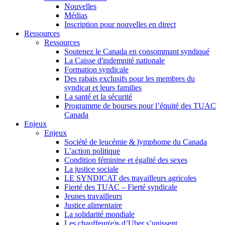
Nouvelles
Médias
Inscription pour nouvelles en direct
Ressources
Ressources
Soutenez le Canada en consommant syndiqué
La Caisse d'indemnité nationale
Formation syndicale
Des rabais exclusifs pour les membres du
syndicat et leurs families
La santé et la sécurité
Programme de bourses pour l’équité des TUAC
Canada
Enjeux
Enjeux
Société de leucémie & lymphome du Canada
L’action politique
Condition féminine et égalité des sexes
La justice sociale
LE SYNDICAT des travailleurs agricoles
Fierté des TUAC – Fierté syndicale
Jeunes travailleurs
Justice alimentaire
La solidarité mondiale
Les chauffeur(e)s d’Uber s’unissent