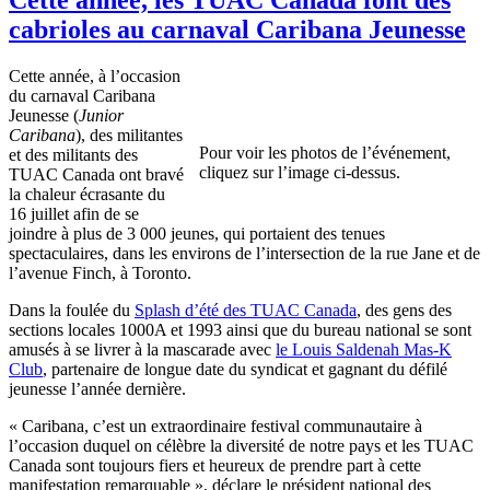
cabrioles au carnaval Caribana Jeunesse
Cette année, à l’occasion
du carnaval Caribana
Jeunesse (
Junior
Caribana
), des militantes
Pour voir les photos de l’événement,
et des militants des
cliquez sur l’image ci-dessus.
TUAC Canada ont bravé
la chaleur écrasante du
16 juillet afin de se
joindre à plus de 3 000 jeunes, qui portaient des tenues
spectaculaires, dans les environs de l’intersection de la rue Jane et de
l’avenue Finch, à Toronto.
Dans la foulée du
Splash d’été des TUAC Canada
, des gens des
sections locales 1000A et 1993 ainsi que du bureau national se sont
amusés à se livrer à la mascarade avec
le Louis Saldenah Mas-K
Club
, partenaire de longue date du syndicat et gagnant du défilé
jeunesse l’année dernière.
« Caribana, c’est un extraordinaire festival communautaire à
l’occasion duquel on célèbre la diversité de notre pays et les TUAC
Canada sont toujours fiers et heureux de prendre part à cette
manifestation remarquable », déclare le président national des