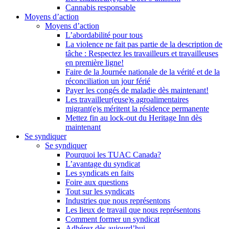
Cannabis responsable
Moyens d’action
Moyens d’action
L’abordabilité pour tous
La violence ne fait pas partie de la description de
tâche : Respectez les travailleurs et travailleuses
en première ligne!
Faire de la Journée nationale de la vérité et de la
réconciliation un jour férié
Payer les congés de maladie dès maintenant!
Les travailleur(euse)s agroalimentaires
migrant(e)s méritent la résidence permanente
Mettez fin au lock-out du Heritage Inn dès
maintenant
Se syndiquer
Se syndiquer
Pourquoi les TUAC Canada?
L’avantage du syndicat
Les syndicats en faits
Foire aux questions
Tout sur les syndicats
Industries que nous représentons
Les lieux de travail que nous représentons
Comment former un syndicat
Adhérez dès aujourd’hui