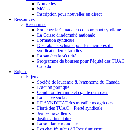
Nouvelles
Médias
Inscription pour nouvelles en direct
Ressources
Ressources
Soutenez le Canada en consommant syndiqué
La Caisse d'indemnité nationale
Formation syndicale
Des rabais exclusifs pour les membres du
syndicat et leurs families
La santé et la sécurité
Programme de bourses pour l’équité des TUAC
Canada
Enjeux
Enjeux
Société de leucémie & lymphome du Canada
L’action politique
Condition féminine et égalité des sexes
La justice sociale
LE SYNDICAT des travailleurs agricoles
Fierté des TUAC – Fierté syndicale
Jeunes travailleurs
Justice alimentaire
La solidarité mondiale
Les chauffeur(e)s d’Uber s’unissent