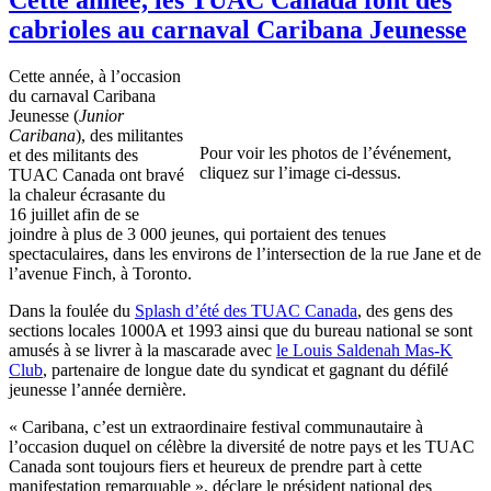
cabrioles au carnaval Caribana Jeunesse
Cette année, à l’occasion
du carnaval Caribana
Jeunesse (
Junior
Caribana
), des militantes
Pour voir les photos de l’événement,
et des militants des
cliquez sur l’image ci-dessus.
TUAC Canada ont bravé
la chaleur écrasante du
16 juillet afin de se
joindre à plus de 3 000 jeunes, qui portaient des tenues
spectaculaires, dans les environs de l’intersection de la rue Jane et de
l’avenue Finch, à Toronto.
Dans la foulée du
Splash d’été des TUAC Canada
, des gens des
sections locales 1000A et 1993 ainsi que du bureau national se sont
amusés à se livrer à la mascarade avec
le Louis Saldenah Mas-K
Club
, partenaire de longue date du syndicat et gagnant du défilé
jeunesse l’année dernière.
« Caribana, c’est un extraordinaire festival communautaire à
l’occasion duquel on célèbre la diversité de notre pays et les TUAC
Canada sont toujours fiers et heureux de prendre part à cette
manifestation remarquable », déclare le président national des