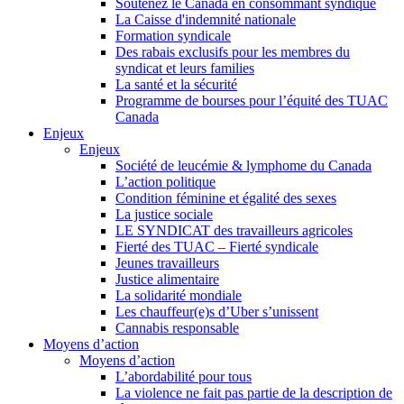
Soutenez le Canada en consommant syndiqué
La Caisse d'indemnité nationale
Formation syndicale
Des rabais exclusifs pour les membres du
syndicat et leurs families
La santé et la sécurité
Programme de bourses pour l’équité des TUAC
Canada
Enjeux
Enjeux
Société de leucémie & lymphome du Canada
L’action politique
Condition féminine et égalité des sexes
La justice sociale
LE SYNDICAT des travailleurs agricoles
Fierté des TUAC – Fierté syndicale
Jeunes travailleurs
Justice alimentaire
La solidarité mondiale
Les chauffeur(e)s d’Uber s’unissent
Cannabis responsable
Moyens d’action
Moyens d’action
L’abordabilité pour tous
La violence ne fait pas partie de la description de