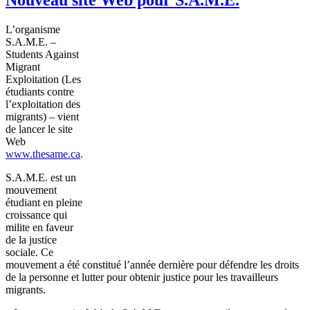
L’organisme
S.A.M.E
. –
Students Against
Migrant
Exploitation (Les
étudiants
contre
l’exploitation
des
migrants) –
vient
de lancer le site
Web
www.thesame.ca
.
S.A.M.E
.
est
un
mouvement
étudiant
en
pleine
croissance
qui
milite
en
faveur
de la justice
sociale
.
Ce
mouvement
a
été
constitué
l’année
dernière
pour
défendre
les
droits
de la
personne
et
lutter
pour
obtenir
justice pour les
travailleurs
migrants.