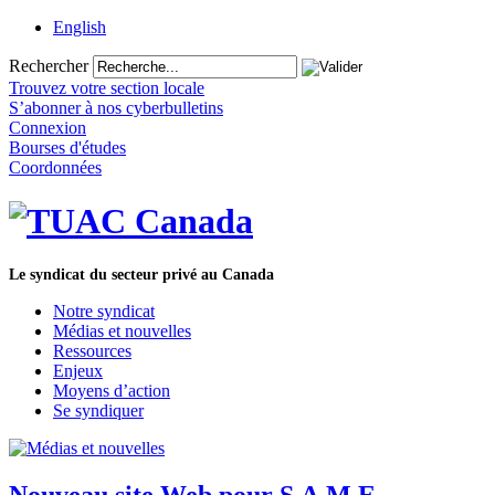
English
Rechercher
Trouvez votre section locale
S’abonner à nos cyberbulletins
Connexion
Bourses d'études
Coordonnées
Le syndicat du secteur privé au Canada
Notre syndicat
Médias et nouvelles
Ressources
Enjeux
Moyens d’action
Se syndiquer
Nouveau site Web pour S.A.M.E.