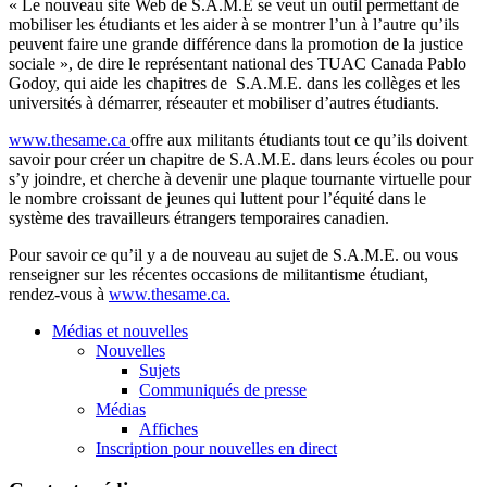
« Le nouveau site Web de
S.A.M.E
se
veut
un
outil
permettant
de
mobiliser
les
étudiants
et les
aider
à
se
montrer
l’un
à
l’autre
qu’ils
peuvent
faire
une
grande
différence
dans
la promotion de la justice
sociale
», de dire le
représentant
national des
TUAC
Canada Pablo
Godoy
, qui aide les
chapitres
de
S.A.M.E
.
dans
les
collèges
et les
universités
à
démarrer
,
réseauter
et
mobiliser
d’autres
étudiants
.
www.thesame.ca
offre
aux militants
étudiants
tout
ce
qu’ils
doivent
savoir pour
créer
un
chapitre
de
S.A.M.E
.
dans
leurs
écoles
ou
pour
s’y
joindre
, et
cherche
à
devenir
une
plaque
tournante
virtuelle
pour
le
nombre
croissant de
jeunes
qui
luttent
pour
l’équité
dans
le
système
des
travailleurs
étrangers
temporaires
canadien
.
Pour savoir
ce
qu’il
y a de nouveau au
sujet
de
S.A.M.E
.
ou
vous
renseigner
sur
les
récentes
occasions de
militantisme
étudiant
,
rendez-vous
à
www.thesame.ca
.
Médias et nouvelles
Nouvelles
Sujets
Communiqués de presse
Médias
Affiches
Inscription pour nouvelles en direct