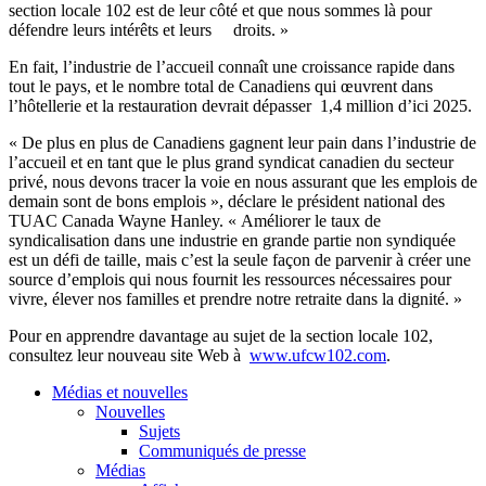
section locale 102 est de leur côté et que
nous
sommes là pour
défendre leurs intérêts et leurs droits. »
En fait,
l’industrie
de
l’accueil
connaît
une
croissance
rapide
dans
tout le pays, et le nombre total de Canadiens qui œuvrent
dans
l’hôtellerie et la restauration devrait dépasser 1,4 million d’ici 2025.
« De plus en plus de Canadiens gagnent leur pain
dans
l’industrie
de
l’accueil
et en tant que le plus grand syndicat canadien du secteur
privé,
nous
devons tracer la voie en
nous
assurant que les emplois de
demain
sont
de bons emplois », déclare le
président
national des
TUAC
Canada Wayne Hanley. « Améliorer le taux de
syndicalisation
dans
une
industrie en
grande
partie non syndiquée
est un défi de taille,
mais
c’est la seule façon de parvenir
à
créer
une
source d’emplois qui
nous
fournit les ressources nécessaires pour
vivre, élever nos familles et prendre notre retraite
dans
la dignité. »
Pour en apprendre davantage au sujet de la section locale 102,
consultez leur nouveau site Web
à
www.ufcw102.com
.
Médias et nouvelles
Nouvelles
Sujets
Communiqués de presse
Médias