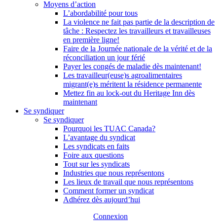
Moyens d’action
L’abordabilité pour tous
La violence ne fait pas partie de la description de
tâche : Respectez les travailleurs et travailleuses
en première ligne!
Faire de la Journée nationale de la vérité et de la
réconciliation un jour férié
Payer les congés de maladie dès maintenant!
Les travailleur(euse)s agroalimentaires
migrant(e)s méritent la résidence permanente
Mettez fin au lock-out du Heritage Inn dès
maintenant
Se syndiquer
Se syndiquer
Pourquoi les TUAC Canada?
L’avantage du syndicat
Les syndicats en faits
Foire aux questions
Tout sur les syndicats
Industries que nous représentons
Les lieux de travail que nous représentons
Comment former un syndicat
Adhérez dès aujourd’hui
Connexion