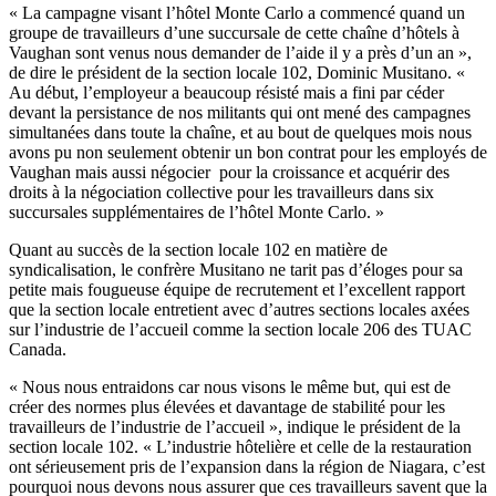
« La
campagne
visant
l’hôtel
Monte Carlo a
commencé
quand
un
groupe
de
travailleurs
d’une
succursale
de
cette
chaîne
d’hôtels
à
Vaughan
sont
venus
nous
demander de
l’aide
il
y a
près
d’un
an »,
de dire le
président
de la section locale 102, Dominic
Musitano
. «
Au
début
,
l’employeur
a
beaucoup
résisté
mais
a
fini
par
céder
devant
la
persistance
de nos militants qui
ont
mené
des
campagnes
simultanées
dans
toute
la
chaîne
, et au bout de
quelques
mois
nous
avons
pu
non
seulement
obtenir
un bon
contrat
pour les
employés
de
Vaughan
mais
aussi
négocier
pour la
croissance
et
acquérir
des
droits
à
la négociation collective pour les
travailleurs
dans
six
succursales
supplémentaires de
l’hôtel
Monte Carlo. »
Quant au succès de la section locale 102 en matière de
syndicalisation
, le confrère
Musitano
ne tarit pas d’éloges pour sa
petite
mais
fougueuse équipe de recrutement et l’excellent rapport
que la section locale entretient avec d’autres sections locales axées
sur
l’industrie
de
l’accueil
comme la section locale 206 des
TUAC
Canada.
« Nous
nous
entraidons car
nous
visons le même but, qui est de
créer
des normes plus élevées et davantage de stabilité pour les
travailleurs
de
l’industrie
de
l’accueil
», indique le
président
de la
section locale 102. « L’industrie hôtelière et celle de la restauration
ont
sérieusement pris de l’expansion
dans
la
région
de Niagara, c’est
pourquoi
nous
devons
nous
assurer que ces
travailleurs
savent que la