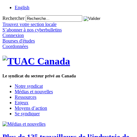
English
Rechercher
Trouvez votre section locale
S’abonner à nos cyberbulletins
Connexion
Bourses d'études
Coordonnées
Le syndicat du secteur privé au Canada
Notre syndicat
Médias et nouvelles
Ressources
Enjeux
Moyens d’action
Se syndiquer
Plus de 125 travailleurs de l’industrie de