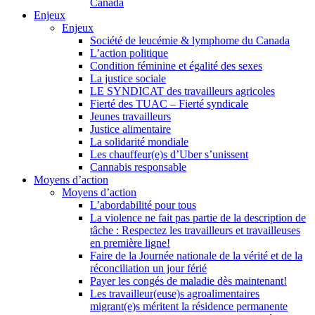
Canada
Enjeux
Enjeux
Société de leucémie & lymphome du Canada
L’action politique
Condition féminine et égalité des sexes
La justice sociale
LE SYNDICAT des travailleurs agricoles
Fierté des TUAC – Fierté syndicale
Jeunes travailleurs
Justice alimentaire
La solidarité mondiale
Les chauffeur(e)s d’Uber s’unissent
Cannabis responsable
Moyens d’action
Moyens d’action
L’abordabilité pour tous
La violence ne fait pas partie de la description de
tâche : Respectez les travailleurs et travailleuses
en première ligne!
Faire de la Journée nationale de la vérité et de la
réconciliation un jour férié
Payer les congés de maladie dès maintenant!
Les travailleur(euse)s agroalimentaires
migrant(e)s méritent la résidence permanente