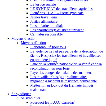
Condition féminine et égalité des sexes
La justice sociale
LE SYNDICAT des travailleurs agricoles
Fierté des TUAC – Fierté syndicale
Jeunes travailleurs
Justice alimentaire
La solidarité mondiale
Les chauffeur(e)s d’Uber s’unissent
Cannabis responsable
Moyens d’action
Moyens d’action
L’abordabilité pour tous
La violence ne fait pas partie de la description de
tâche : Respectez les travailleurs et travailleuses
en première ligne!
Faire de la Journée nationale de la vérité et de la
réconciliation un jour férié
Payer les congés de maladie dès maintenant!
Les travailleur(euse)s agroalimentaires
migrant(e)s méritent la résidence permanente
Mettez fin au lock-out du Heritage Inn dès
maintenant
Se syndiquer
Se syndiquer
Pourquoi les TUAC Canada?