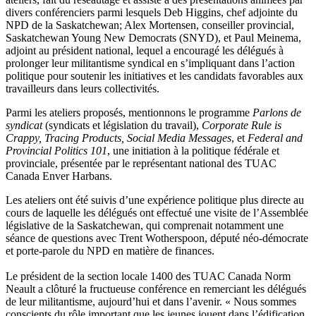
divers conférenciers parmi lesquels Deb Higgins, chef adjointe du
NPD de la Saskatchewan; Alex Mortensen, conseiller provincial,
Saskatchewan Young New Democrats (SNYD), et Paul Meinema,
adjoint au président national, lequel a encouragé les délégués à
prolonger leur militantisme syndical en s’impliquant dans l’action
politique pour soutenir les initiatives et les candidats favorables aux
travailleurs dans leurs collectivités.
Parmi les ateliers proposés, mentionnons le programme
Parlons de
syndicat
(syndicats et législation du travail),
Corporate Rule is
Crappy, Tracing Products, Social Media Messages
, et
Federal and
Provincial Politics 101
, une initiation à la politique fédérale et
provinciale, présentée par le représentant national des TUAC
Canada Enver Harbans.
Les ateliers ont été suivis d’une expérience politique plus directe au
cours de laquelle les délégués ont effectué une visite de l’Assemblée
législative de la Saskatchewan, qui comprenait notamment une
séance de questions avec Trent Wotherspoon, député néo-démocrate
et porte-parole du NPD en matière de finances.
Le président de la section locale 1400 des TUAC Canada Norm
Neault a clôturé la fructueuse conférence en remerciant les délégués
de leur militantisme, aujourd’hui et dans l’avenir. « Nous sommes
conscients du rôle important que les jeunes jouent dans l’édification