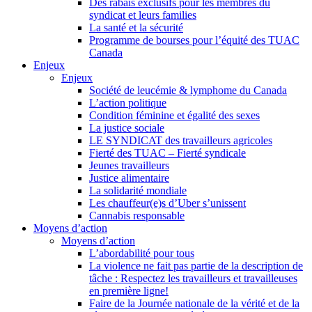
Des rabais exclusifs pour les membres du
syndicat et leurs families
La santé et la sécurité
Programme de bourses pour l’équité des TUAC
Canada
Enjeux
Enjeux
Société de leucémie & lymphome du Canada
L’action politique
Condition féminine et égalité des sexes
La justice sociale
LE SYNDICAT des travailleurs agricoles
Fierté des TUAC – Fierté syndicale
Jeunes travailleurs
Justice alimentaire
La solidarité mondiale
Les chauffeur(e)s d’Uber s’unissent
Cannabis responsable
Moyens d’action
Moyens d’action
L’abordabilité pour tous
La violence ne fait pas partie de la description de
tâche : Respectez les travailleurs et travailleuses
en première ligne!
Faire de la Journée nationale de la vérité et de la