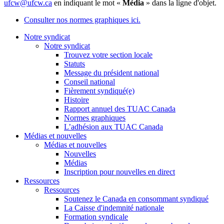
ufcw@ufcw.ca
en indiquant le mot «
Média
» dans la ligne d'objet.
Consulter nos normes graphiques ici.
Notre syndicat
Notre syndicat
Trouvez votre section locale
Statuts
Message du président national
Conseil national
Fièrement syndiqué(e)
Histoire
Rapport annuel des TUAC Canada
Normes graphiques
L’adhésion aux TUAC Canada
Médias et nouvelles
Médias et nouvelles
Nouvelles
Médias
Inscription pour nouvelles en direct
Ressources
Ressources
Soutenez le Canada en consommant syndiqué
La Caisse d'indemnité nationale
Formation syndicale