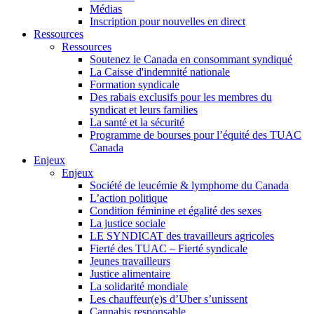
Médias
Inscription pour nouvelles en direct
Ressources
Ressources
Soutenez le Canada en consommant syndiqué
La Caisse d'indemnité nationale
Formation syndicale
Des rabais exclusifs pour les membres du
syndicat et leurs families
La santé et la sécurité
Programme de bourses pour l’équité des TUAC
Canada
Enjeux
Enjeux
Société de leucémie & lymphome du Canada
L’action politique
Condition féminine et égalité des sexes
La justice sociale
LE SYNDICAT des travailleurs agricoles
Fierté des TUAC – Fierté syndicale
Jeunes travailleurs
Justice alimentaire
La solidarité mondiale
Les chauffeur(e)s d’Uber s’unissent
Cannabis responsable