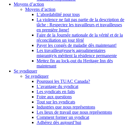
Moyens d’action
Moyens d’action
L’abordabilité pour tous
La violence ne fait pas partie de la description de
tâche : Respectez les travailleurs et travailleuses
en première ligne!
Faire de la Journée nationale de la vérité et de la
réconciliation un jour férié
Payer les congés de maladie dès maintenant!
Les travailleur(euse)s agroalimentaires
migrant(e)s méritent la résidence permanente
Mettez fin au lock-out du Heritage Inn dès
maintenant
Se syndiquer
Se syndiquer
Pourquoi les TUAC Canada?
L’avantage du syndicat
Les syndicats en faits
Foire aux questions
Tout sur les syndicats
Industries que nous représentons
Les lieux de travail que nous représentons
Comment former un syndicat
Adhérez dès aujourd’hui