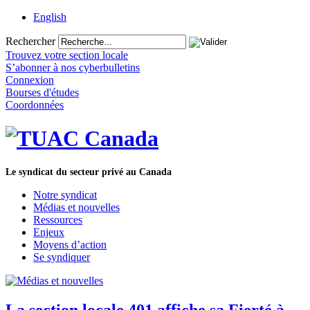
English
Rechercher
Trouvez votre section locale
S’abonner à nos cyberbulletins
Connexion
Bourses d'études
Coordonnées
Le syndicat du secteur privé au Canada
Notre syndicat
Médias et nouvelles
Ressources
Enjeux
Moyens d’action
Se syndiquer
La section locale 401 affiche sa Fierté à