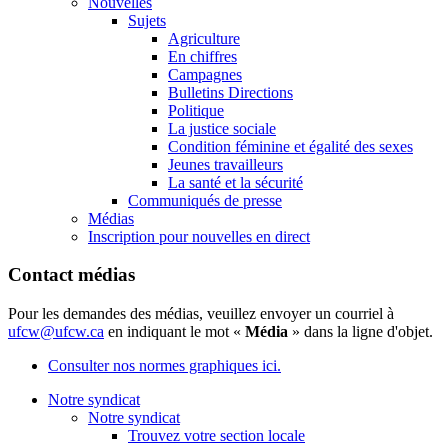
Nouvelles
Sujets
Agriculture
En chiffres
Campagnes
Bulletins Directions
Politique
La justice sociale
Condition féminine et égalité des sexes
Jeunes travailleurs
La santé et la sécurité
Communiqués de presse
Médias
Inscription pour nouvelles en direct
Contact médias
Pour les demandes des médias, veuillez envoyer un courriel à
ufcw@ufcw.ca
en indiquant le mot «
Média
» dans la ligne d'objet.
Consulter nos normes graphiques ici.
Notre syndicat
Notre syndicat
Trouvez votre section locale