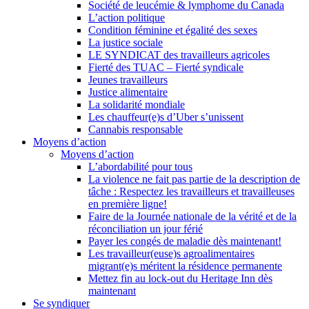
Société de leucémie & lymphome du Canada
L’action politique
Condition féminine et égalité des sexes
La justice sociale
LE SYNDICAT des travailleurs agricoles
Fierté des TUAC – Fierté syndicale
Jeunes travailleurs
Justice alimentaire
La solidarité mondiale
Les chauffeur(e)s d’Uber s’unissent
Cannabis responsable
Moyens d’action
Moyens d’action
L’abordabilité pour tous
La violence ne fait pas partie de la description de
tâche : Respectez les travailleurs et travailleuses
en première ligne!
Faire de la Journée nationale de la vérité et de la
réconciliation un jour férié
Payer les congés de maladie dès maintenant!
Les travailleur(euse)s agroalimentaires
migrant(e)s méritent la résidence permanente
Mettez fin au lock-out du Heritage Inn dès
maintenant
Se syndiquer