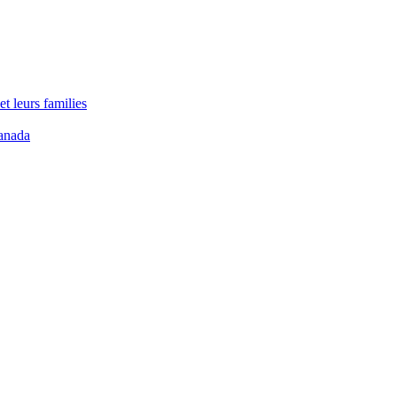
t leurs families
anada