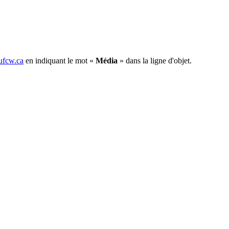
fcw.ca
en indiquant le mot «
Média
» dans la ligne d'objet.