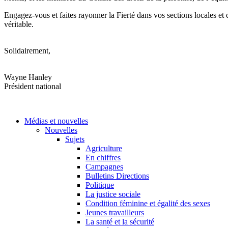
Engagez-vous et faites rayonner la Fierté dans vos sections locales et 
véritable.
Solidairement,
Wayne Hanley
Président national
Médias et nouvelles
Nouvelles
Sujets
Agriculture
En chiffres
Campagnes
Bulletins Directions
Politique
La justice sociale
Condition féminine et égalité des sexes
Jeunes travailleurs
La santé et la sécurité