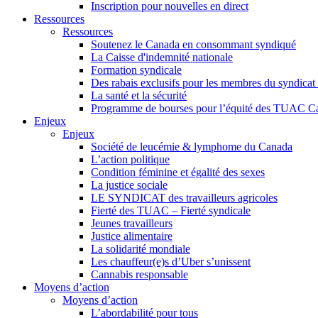
Inscription pour nouvelles en direct
Ressources
Ressources
Soutenez le Canada en consommant syndiqué
La Caisse d'indemnité nationale
Formation syndicale
Des rabais exclusifs pour les membres du syndicat e
La santé et la sécurité
Programme de bourses pour l’équité des TUAC C
Enjeux
Enjeux
Société de leucémie & lymphome du Canada
L’action politique
Condition féminine et égalité des sexes
La justice sociale
LE SYNDICAT des travailleurs agricoles
Fierté des TUAC – Fierté syndicale
Jeunes travailleurs
Justice alimentaire
La solidarité mondiale
Les chauffeur(e)s d’Uber s’unissent
Cannabis responsable
Moyens d’action
Moyens d’action
L’abordabilité pour tous