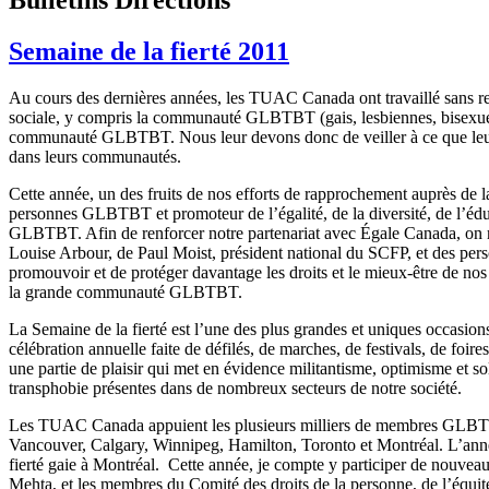
Semaine de la fierté 2011
Au cours des dernières années, les TUAC Canada ont travaillé sans rel
sociale, y compris la communauté GLBTBT (gais, lesbiennes, bisexuels
communauté GLBTBT. Nous leur devons donc de veiller à ce que leur 
dans leurs communautés.
Cette année, un des fruits de nos efforts de rapprochement auprès de
personnes GLBTBT et promoteur de l’égalité, de la diversité, de l’édu
GLBTBT. Afin de renforcer notre partenariat avec Égale Canada, on m’
Louise Arbour, de Paul Moist, président national du SCFP, et des p
promouvoir et de protéger davantage les droits et le mieux-être de nos
la grande communauté GLBTBT.
La Semaine de la fierté est l’une des plus grandes et uniques occas
célébration annuelle faite de défilés, de marches, de festivals, de fo
une partie de plaisir qui met en évidence militantisme, optimisme et
transphobie présentes dans de nombreux secteurs de notre sociét
Les TUAC Canada appuient les plusieurs milliers de membres GLBTBT du 
Vancouver, Calgary, Winnipeg, Hamilton, Toronto et Montréal. L’année 
fierté gaie à Montréal. Cette année, je compte y participer de nouveau
Mehta, et les membres du Comité des droits de la personne, de l’équi