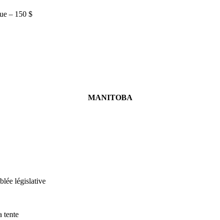
que – 150 $
MANITOBA
lée législative
a tente