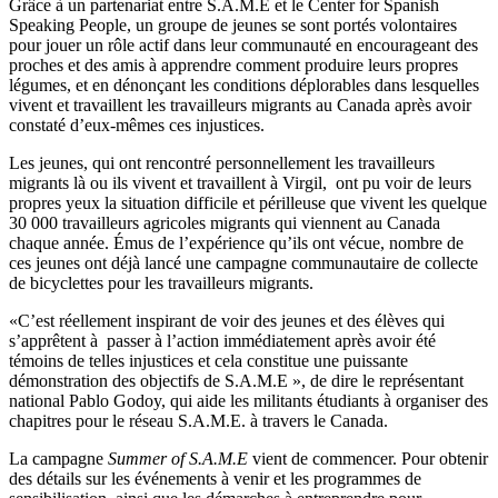
Grâce à un partenariat entre S.A.M.E et le Center for Spanish
Speaking People, un groupe de jeunes se sont portés volontaires
pour jouer un rôle actif dans leur communauté en encourageant des
proches et des amis à apprendre comment produire leurs propres
légumes, et en dénonçant les conditions déplorables dans lesquelles
vivent et travaillent les travailleurs migrants au Canada après avoir
constaté d’eux-mêmes ces injustices.
Les jeunes, qui ont rencontré personnellement les travailleurs
migrants là ou ils vivent et travaillent à Virgil, ont pu voir de leurs
propres yeux la situation difficile et périlleuse que vivent les quelque
30 000 travailleurs agricoles migrants qui viennent au Canada
chaque année. Émus de l’expérience qu’ils ont vécue, nombre de
ces jeunes ont déjà lancé une campagne communautaire de collecte
de bicyclettes pour les travailleurs migrants.
«C’est réellement inspirant de voir des jeunes et des élèves qui
s’apprêtent à passer à l’action immédiatement après avoir été
témoins de telles injustices et cela constitue une puissante
démonstration des objectifs de S.A.M.E », de dire le représentant
national Pablo Godoy, qui aide les militants étudiants à organiser des
chapitres pour le réseau S.A.M.E. à travers le Canada.
La campagne
Summer of S.A.M.E
vient de commencer. Pour obtenir
des détails sur les événements à venir et les programmes de