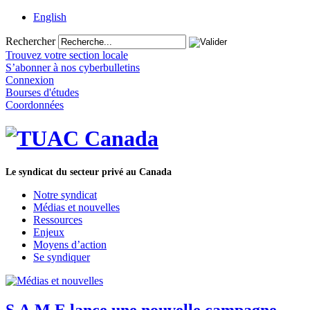
English
Rechercher
Trouvez votre section locale
S’abonner à nos cyberbulletins
Connexion
Bourses d'études
Coordonnées
Le syndicat du secteur privé au Canada
Notre syndicat
Médias et nouvelles
Ressources
Enjeux
Moyens d’action
Se syndiquer
S.A.M.E lance une nouvelle campagne