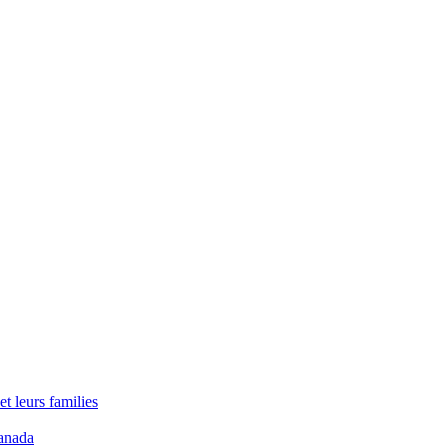
t leurs families
anada