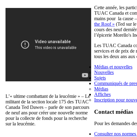
Cette année, les parti
TUAC Canada et combat
mains pour la cause –
the Roof »
(Ted sur le
cours des neuf dernièr
l’épicerie Morello's 
Les TUAC Canada const
services et de prix d
tous les deux ans aux
Médias et nouvelles
Nouvelles
Sujets
Communiqués de pres
Médias
Affiches
L’« ultime combattant de la leucémie » – Le
Inscription pour nouve
militant de la section locale 175 des TUAC
Canada Ted Dawes – parle de son parcours
Contact médias
de neuf ans pour créer une nouvelle norme
pour la collecte de fonds pour la recherche
Pour les demandes des
sur la leucémie.
Consulter nos normes 