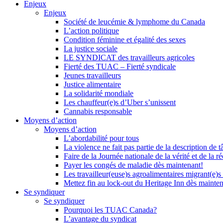
Enjeux
Enjeux
Société de leucémie & lymphome du Canada
L’action politique
Condition féminine et égalité des sexes
La justice sociale
LE SYNDICAT des travailleurs agricoles
Fierté des TUAC – Fierté syndicale
Jeunes travailleurs
Justice alimentaire
La solidarité mondiale
Les chauffeur(e)s d’Uber s’unissent
Cannabis responsable
Moyens d’action
Moyens d’action
L’abordabilité pour tous
La violence ne fait pas partie de la description de t
Faire de la Journée nationale de la vérité et de la ré
Payer les congés de maladie dès maintenant!
Les travailleur(euse)s agroalimentaires migrant(e)s
Mettez fin au lock-out du Heritage Inn dès mainte
Se syndiquer
Se syndiquer
Pourquoi les TUAC Canada?
L’avantage du syndicat