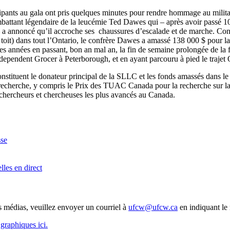
cipants au gala ont pris quelques minutes pour rendre hommage au milita
tant légendaire de la leucémie Ted Dawes qui – après avoir passé 10 a
 a annoncé qu’il accroche ses chaussures d’escalade et de marche. C
 toit) dans tout l’Ontario, le confrère Dawes a amassé 138 000 $ pour la
es années en passant, bon an mal an, la fin de semaine prolongée de la fê
Independent Grocer à Peterborough, et en ayant parcouru à pied le traj
ituent le donateur principal de la SLLC et les fonds amassés dans le c
e recherche, y compris le Prix des TUAC Canada pour la recherche sur l
 chercheurs et chercheuses les plus avancés au Canada.
se
lles en direct
 médias, veuillez envoyer un courriel à
ufcw@ufcw.ca
en indiquant le
graphiques ici.