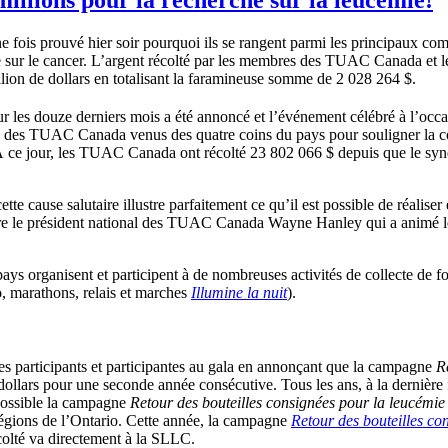
e fois prouvé hier soir pourquoi ils se rangent parmi les principaux com
sur le cancer. L’argent récolté par les membres des TUAC Canada et le
lion de dollars en totalisant la faramineuse somme de 2 028 264 $.
 pour les douze derniers mois a été annoncé et l’événement célébré à l’occ
es des TUAC Canada venus des quatre coins du pays pour souligner la co
 ce jour, les TUAC Canada ont récolté 23 802 066 $ depuis que le synd
ause salutaire illustre parfaitement ce qu’il est possible de réaliser 
dire le président national des TUAC Canada Wayne Hanley qui a animé l
rganisent et participent à de nombreuses activités de collecte de fond
o, marathons, relais et marches
Illumine la nuit
).
s participants et participantes au gala en annonçant que la campagne
R
ollars pour une seconde année consécutive. Tous les ans, à la dernière 
 possible la campagne
Retour des bouteilles consignées pour la leucémie
 régions de l’Ontario. Cette année, la campagne
Retour des bouteilles co
colté va directement à la SLLC.