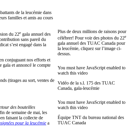
battants de la leucémie dans
urs familles et amis au cours
Plus de deux millions de raisons pour
e
asion du 22
gala annuel des
e
célébrer! Pour voir des photos du 22
ntribution sans pareil du
gala annuel des TUAC Canada pour
icat s’est engagé dans la
la leucémie, cliquez sur l’image ci-
dessus.
en conjuguant nos efforts et
e gala et annoncé le compte
You must have JavaScript enabled to
watch this video
s (tirages au sort, ventes de
Vidéo de la s.l. 175 des TUAC
Canada, gala-leucémie
You must have JavaScript enabled to
etour des bouteilles
watch this video
fin de semaine de mai, les
Équipe TNT du bureau national des
en faisant la collecte de
TUAC Canada
nsignées pour la leucémie
a