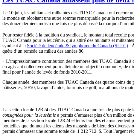
Le 10 juin, les militants et militantes des TUAC Canada ont encore un
le monde en récoltant une autre somme remarquable pour la recherche 
des douze derniers mois a une fois de plus dépassé la marque d’un mil
Pour rester fidèle à la tradition du syndicat, le montant total récolté
TUAC Canada pour la leucémie, qui a attiré des militants et militant
syndicat à la
Société de leucémie & lymphome du Canada (SLLC)
. À
quête d’un remède au milieu des années 80.
« L’impressionnante contribution des membres des TUAC Canada à cette c
en agissant collectivement pour atteindre un objectif commun », de 
final pour l’année de levée de fonds 2010-2011.
Chaque année, des membres des TUAC Canada des quatre coins du pays o
pâtisseries, 50/50, lavage d’autos, tournois de golf, marathons de mot
La section locale 12R24 des TUAC Canada a une fois de plus épaté le
consignées pour la leucémie
a permis d’amasser plus d’un million de d
membres de la section locale 12R24 et leurs familles et amis rendent
bouteilles que donnent les clients des magasins de bière des diverses
permis d’amasser une somme totale de 1 212 712 $. Tout l’argent ré