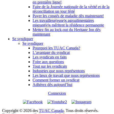
en première ligne!
Faire de la Journée nationale de la vérité et de la
réconciliation un jour férié
Payer les congés de maladie dès maintenant!
Les travailleur(euse)s agroalimentaires
migrant(e)s méritent la résidence permanente
Mettez fin au lock-out du Heritage Inn dès
maintenant
Se syndiquer
Se syndiquer
Pourquoi les TUAC Canada?
L’avantage du syndicat
Les syndicats en faits
Foire aux questions
Tout sur les syndicats
Industries que nous représentons
Les lieux de travail que nous représentons
Comment former un syndicat
Adhérez dès aujourd’hui
Connexion
Copyright © 2026 des
TUAC Canada
. Tous droits réservés.