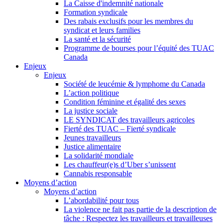
La Caisse d'indemnité nationale
Formation syndicale
Des rabais exclusifs pour les membres du
syndicat et leurs families
La santé et la sécurité
Programme de bourses pour l’équité des TUAC
Canada
Enjeux
Enjeux
Société de leucémie & lymphome du Canada
L’action politique
Condition féminine et égalité des sexes
La justice sociale
LE SYNDICAT des travailleurs agricoles
Fierté des TUAC – Fierté syndicale
Jeunes travailleurs
Justice alimentaire
La solidarité mondiale
Les chauffeur(e)s d’Uber s’unissent
Cannabis responsable
Moyens d’action
Moyens d’action
L’abordabilité pour tous
La violence ne fait pas partie de la description de
tâche : Respectez les travailleurs et travailleuses