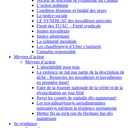
Société de leucémie & lymphome du Canada
L’action politique
Condition féminine et égalité des sexes
La justice sociale
LE SYNDICAT des travailleurs agricoles
Fierté des TUAC – Fierté syndicale
Jeunes travailleurs
Justice alimentaire
La solidarité mondiale
Les chauffeur(e)s d’Uber s’unissent
Cannabis responsable
Moyens d’action
Moyens d’action
L’abordabilité pour tous
La violence ne fait pas partie de la description de
tâche : Respectez les travailleurs et travailleuses
en première ligne!
Faire de la Journée nationale de la vérité et de la
réconciliation un jour férié
Payer les congés de maladie dès maintenant!
Les travailleur(euse)s agroalimentaires
migrant(e)s méritent la résidence permanente
Mettez fin au lock-out du Heritage Inn dès
maintenant
Se syndiquer