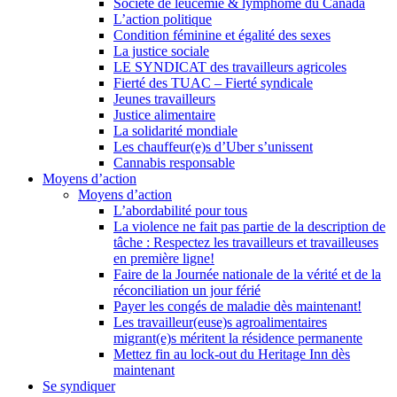
Société de leucémie & lymphome du Canada
L’action politique
Condition féminine et égalité des sexes
La justice sociale
LE SYNDICAT des travailleurs agricoles
Fierté des TUAC – Fierté syndicale
Jeunes travailleurs
Justice alimentaire
La solidarité mondiale
Les chauffeur(e)s d’Uber s’unissent
Cannabis responsable
Moyens d’action
Moyens d’action
L’abordabilité pour tous
La violence ne fait pas partie de la description de
tâche : Respectez les travailleurs et travailleuses
en première ligne!
Faire de la Journée nationale de la vérité et de la
réconciliation un jour férié
Payer les congés de maladie dès maintenant!
Les travailleur(euse)s agroalimentaires
migrant(e)s méritent la résidence permanente
Mettez fin au lock-out du Heritage Inn dès
maintenant
Se syndiquer