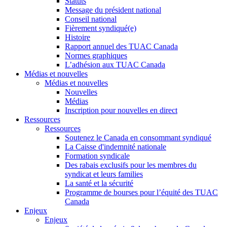
Statuts
Message du président national
Conseil national
Fièrement syndiqué(e)
Histoire
Rapport annuel des TUAC Canada
Normes graphiques
L’adhésion aux TUAC Canada
Médias et nouvelles
Médias et nouvelles
Nouvelles
Médias
Inscription pour nouvelles en direct
Ressources
Ressources
Soutenez le Canada en consommant syndiqué
La Caisse d'indemnité nationale
Formation syndicale
Des rabais exclusifs pour les membres du
syndicat et leurs families
La santé et la sécurité
Programme de bourses pour l’équité des TUAC
Canada
Enjeux
Enjeux