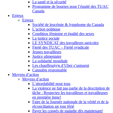
La santé et la sécurité
Programme de bourses pour l’équité des TUAC
Canada
Enjeux
Enjeux
Société de leucémie & lymphome du Canada
L’action politique
Condition féminine et égalité des sexes
La justice sociale
LE SYNDICAT des travailleurs agricoles
Fierté des TUAC – Fierté syndicale
Jeunes travailleurs
Justice alimentaire
La solidarité mondiale
Les chauffeur(e)s d’Uber s’unissent
Cannabis responsable
Moyens d’action
Moyens d’action
L’abordabilité pour tous
La violence ne fait pas partie de la description de
tâche : Respectez les travailleurs et travailleuses
en première ligne!
Faire de la Journée nationale de la vérité et de la
réconciliation un jour férié
Payer les congés de maladie dès maintenant!