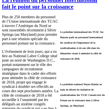
fait le point sur la croissance
Plus de 250 membres du personnel
de l’Union internationale des TUAC
à travers l’Amérique du Nord se
sont rassemblés récemment à Silver
Le président international des TUAC Joe
Springs (au Maryland) pour prendre
Hansen parle au personnel international
part à une réunion spéciale du
personnel portant sur la croissance.
du syndicat de l’importance de la
syndicalisation et de son rôle dans les
L’événement de trois jours, qui a eu
démarches visant à atteindre la cible de
lieu au National Labor College situé
croissance de 2018.
juste au nord de Washington D.C.,
portait notamment sur le rôle des
campagnes de recrutement
stratégique dans le cadre des efforts
pour atteindre la cible de croissance
de 2018, projet qui engage le
Le président national Wayne Hanley en
syndicat à doubler ses effectifs au
train de décrire les initiatives de
cours des sept prochaines années. La
cible de croissance de 2018 a été
syndicalisation des TUAC Canada lors du
accueillie à l’unanimité par les
Forum sur la croissance tenu à Silver
délégués au sixième congrès
Springs, au Maryland.
statutaire du syndicat qui a eu lieu à