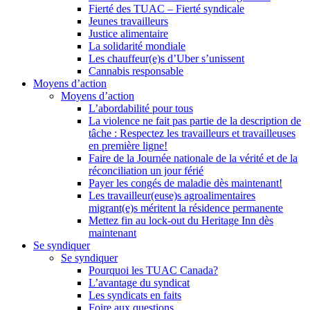
Fierté des TUAC – Fierté syndicale
Jeunes travailleurs
Justice alimentaire
La solidarité mondiale
Les chauffeur(e)s d’Uber s’unissent
Cannabis responsable
Moyens d’action
Moyens d’action
L’abordabilité pour tous
La violence ne fait pas partie de la description de
tâche : Respectez les travailleurs et travailleuses
en première ligne!
Faire de la Journée nationale de la vérité et de la
réconciliation un jour férié
Payer les congés de maladie dès maintenant!
Les travailleur(euse)s agroalimentaires
migrant(e)s méritent la résidence permanente
Mettez fin au lock-out du Heritage Inn dès
maintenant
Se syndiquer
Se syndiquer
Pourquoi les TUAC Canada?
L’avantage du syndicat
Les syndicats en faits
Foire aux questions