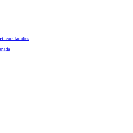
t leurs families
anada