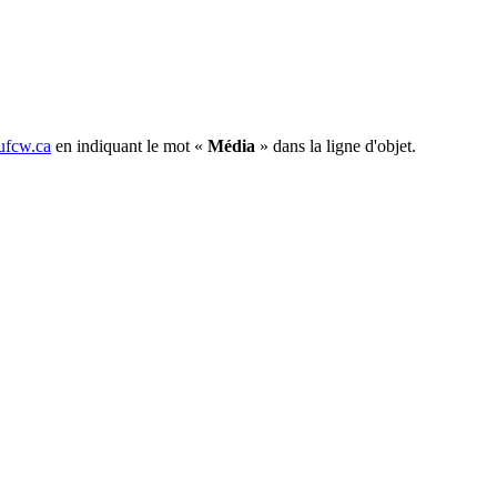
fcw.ca
en indiquant le mot «
Média
» dans la ligne d'objet.