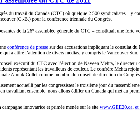
s du travail du Canada (CTC) où quelque 2 500 syndicalistes – y com
couver (C.-B.) pour la conférence triennale du Congrès.
e
osantes de la 26
assemblée générale du CTC – constituait une forte vo
 une
conférence de presse
sur des accusations impliquant le consulat du 
ce qui a attiré l’attention de divers médias, y compris le Vancouver Sun,
eil exécutif du CTC avec l’élection de Naveen Mehta, le directeur du
idents représentant les travailleurs de couleur. Le confrère Mehta rejoin
ionale Anouk Collet comme membre du conseil de direction du Congrè
sement accueilli par les congressistes le troisième jour du rassembleme
en travaillant ensemble, nous allons édifier un Canada qui met au premi
 campagne innovatrice et primée menée sur le site
www.GEE20.ca
,
et