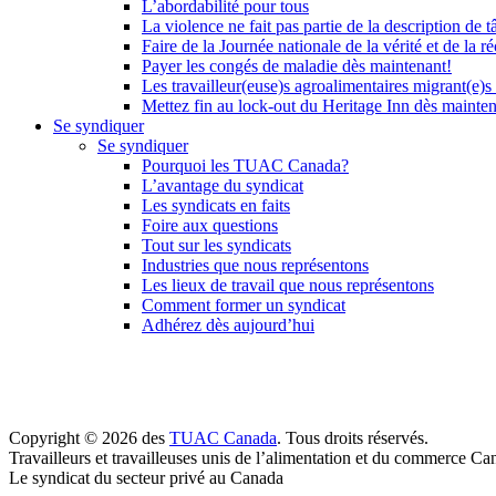
L’abordabilité pour tous
La violence ne fait pas partie de la description de t
Faire de la Journée nationale de la vérité et de la ré
Payer les congés de maladie dès maintenant!
Les travailleur(euse)s agroalimentaires migrant(e)s
Mettez fin au lock-out du Heritage Inn dès mainte
Se syndiquer
Se syndiquer
Pourquoi les TUAC Canada?
L’avantage du syndicat
Les syndicats en faits
Foire aux questions
Tout sur les syndicats
Industries que nous représentons
Les lieux de travail que nous représentons
Comment former un syndicat
Adhérez dès aujourd’hui
Copyright © 2026 des
TUAC Canada
. Tous droits réservés.
Travailleurs et travailleuses unis de l’alimentation et du commerce Ca
Le syndicat du secteur privé au Canada