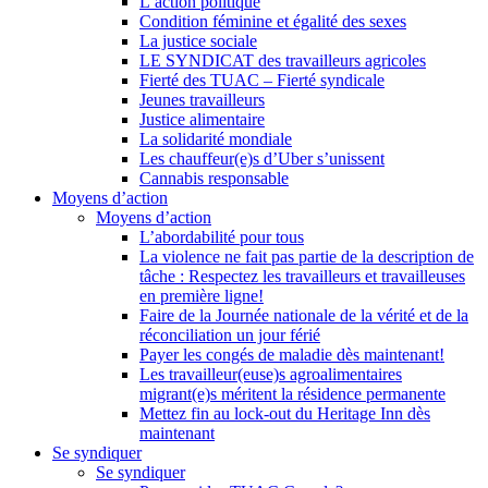
L’action politique
Condition féminine et égalité des sexes
La justice sociale
LE SYNDICAT des travailleurs agricoles
Fierté des TUAC – Fierté syndicale
Jeunes travailleurs
Justice alimentaire
La solidarité mondiale
Les chauffeur(e)s d’Uber s’unissent
Cannabis responsable
Moyens d’action
Moyens d’action
L’abordabilité pour tous
La violence ne fait pas partie de la description de
tâche : Respectez les travailleurs et travailleuses
en première ligne!
Faire de la Journée nationale de la vérité et de la
réconciliation un jour férié
Payer les congés de maladie dès maintenant!
Les travailleur(euse)s agroalimentaires
migrant(e)s méritent la résidence permanente
Mettez fin au lock-out du Heritage Inn dès
maintenant
Se syndiquer
Se syndiquer