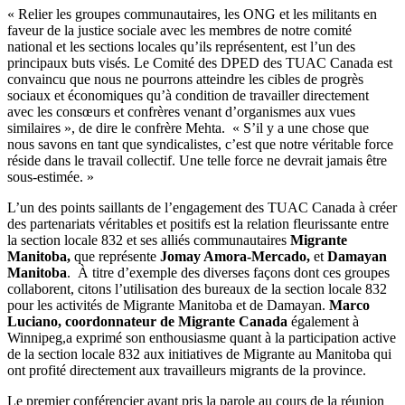
« Relier les groupes communautaires, les ONG et les militants en
faveur de la justice sociale avec les membres de notre comité
national et les sections locales qu’ils représentent, est l’un des
principaux buts visés. Le Comité des DPED des TUAC Canada est
convaincu que nous ne pourrons atteindre les cibles de progrès
sociaux et économiques qu’à condition de travailler directement
avec les consœurs et confrères venant d’organismes aux vues
similaires », de dire le confrère Mehta. « S’il y a une chose que
nous savons en tant que syndicalistes, c’est que notre véritable force
réside dans le travail collectif. Une telle force ne devrait jamais être
sous-estimée. »
L’un des points saillants de l’engagement des TUAC Canada à créer
des partenariats véritables et positifs est la relation fleurissante entre
la section locale 832 et ses alliés communautaires
Migrante
Manitoba,
que représente
Jomay Amora-Mercado,
et
Damayan
Manitoba
. À titre d’exemple des diverses façons dont ces groupes
collaborent, citons l’utilisation des bureaux de la section locale 832
pour les activités de Migrante Manitoba et de Damayan.
Marco
Luciano, coordonnateur de Migrante Canada
également à
Winnipeg,a exprimé son enthousiasme quant à la participation active
de la section locale 832 aux initiatives de Migrante au Manitoba qui
ont profité directement aux travailleurs migrants de la province.
Le premier conférencier ayant pris la parole au cours de la réunion