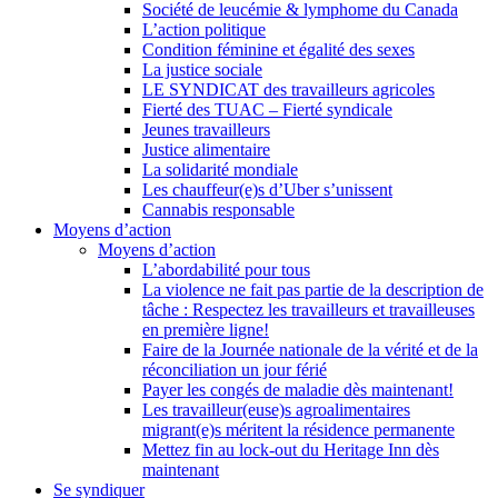
Société de leucémie & lymphome du Canada
L’action politique
Condition féminine et égalité des sexes
La justice sociale
LE SYNDICAT des travailleurs agricoles
Fierté des TUAC – Fierté syndicale
Jeunes travailleurs
Justice alimentaire
La solidarité mondiale
Les chauffeur(e)s d’Uber s’unissent
Cannabis responsable
Moyens d’action
Moyens d’action
L’abordabilité pour tous
La violence ne fait pas partie de la description de
tâche : Respectez les travailleurs et travailleuses
en première ligne!
Faire de la Journée nationale de la vérité et de la
réconciliation un jour férié
Payer les congés de maladie dès maintenant!
Les travailleur(euse)s agroalimentaires
migrant(e)s méritent la résidence permanente
Mettez fin au lock-out du Heritage Inn dès
maintenant
Se syndiquer