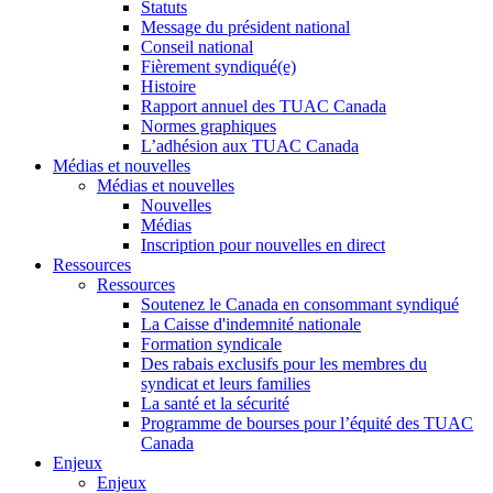
Statuts
Message du président national
Conseil national
Fièrement syndiqué(e)
Histoire
Rapport annuel des TUAC Canada
Normes graphiques
L’adhésion aux TUAC Canada
Médias et nouvelles
Médias et nouvelles
Nouvelles
Médias
Inscription pour nouvelles en direct
Ressources
Ressources
Soutenez le Canada en consommant syndiqué
La Caisse d'indemnité nationale
Formation syndicale
Des rabais exclusifs pour les membres du
syndicat et leurs families
La santé et la sécurité
Programme de bourses pour l’équité des TUAC
Canada
Enjeux
Enjeux