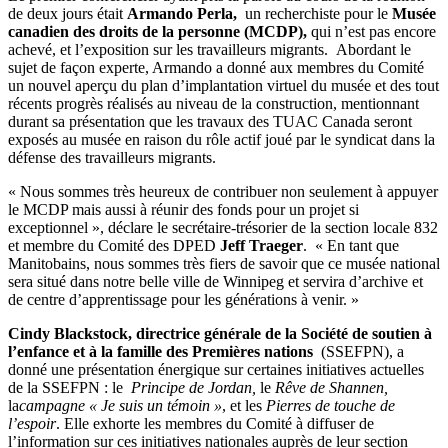
de deux jours était
Armando Perla,
un recherchiste pour le
Musée
canadien des droits de la personne (MCDP),
qui n’est pas encore
achevé, et l’exposition sur les travailleurs migrants. Abordant le
sujet de façon experte, Armando a donné aux membres du Comité
un nouvel aperçu du plan d’implantation virtuel du musée et des tout
récents progrès réalisés au niveau de la construction, mentionnant
durant sa présentation que les travaux des TUAC Canada seront
exposés au musée en raison du rôle actif joué par le syndicat dans la
défense des travailleurs migrants.
« Nous sommes très heureux de contribuer non seulement à appuyer
le MCDP mais aussi à réunir des fonds pour un projet si
exceptionnel », déclare le secrétaire-trésorier de la section locale 832
et membre du Comité des DPED
Jeff Traeger
. « En tant que
Manitobains, nous sommes très fiers de savoir que ce musée national
sera situé dans notre belle ville de Winnipeg et servira d’archive et
de centre d’apprentissage pour les générations à venir. »
Cindy Blackstock, directrice générale de la Société de soutien à
l’enfance et à la famille des Premières nations
(SSEFPN), a
donné une présentation énergique sur certaines initiatives actuelles
de la SSEFPN : le
Principe de Jordan,
le
Rêve de Shannen,
la
campagne
« Je suis un témoin »
, et les
Pierres de touche de
l’espoir
. Elle exhorte les membres du Comité à diffuser de
l’information sur ces initiatives nationales auprès de leur section