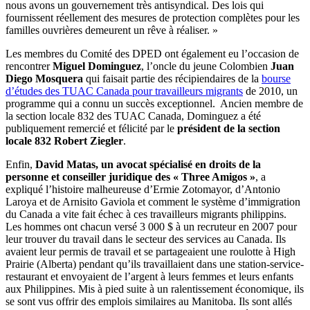
nous avons un gouvernement très antisyndical. Des lois qui
fournissent réellement des mesures de protection complètes pour les
familles ouvrières demeurent un rêve à réaliser. »
Les membres du Comité des DPED ont également eu l’occasion de
rencontrer
Miguel Dominguez
, l’oncle du jeune Colombien
Juan
Diego Mosquera
qui faisait partie des récipiendaires de la
bourse
d’études des TUAC Canada pour travailleurs migrants
de 2010, un
programme qui a connu un succès exceptionnel. Ancien membre de
la section locale 832 des TUAC Canada, Dominguez a été
publiquement remercié et félicité par le
président de la section
locale 832 Robert Ziegler
.
Enfin,
David Matas, un avocat spécialisé en droits de la
personne et conseiller juridique des « Three Amigos »
, a
expliqué l’histoire malheureuse d’Ermie Zotomayor, d’Antonio
Laroya et de Arnisito Gaviola et comment le système d’immigration
du Canada a vite fait échec à ces travailleurs migrants philippins.
Les hommes ont chacun versé 3 000 $ à un recruteur en 2007 pour
leur trouver du travail dans le secteur des services au Canada. Ils
avaient leur permis de travail et se partageaient une roulotte à High
Prairie (Alberta) pendant qu’ils travaillaient dans une station-service-
restaurant et envoyaient de l’argent à leurs femmes et leurs enfants
aux Philippines. Mis à pied suite à un ralentissement économique, ils
se sont vus offrir des emplois similaires au Manitoba. Ils sont allés