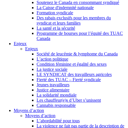
Soutenez le Canada en consommant syndiqué
La Caisse d'indemnité nationale
Formation syndicale
Des rabais exclusifs pour les membres du
syndicat et leurs families
La santé et la sécurité
Programme de bourses pour l’équité des TUAC
Canada
Enjeux
Enjeux
Société de leucémie & lymphome du Canada
L’action politique
Condition féminine et égalité des sexes
La justice sociale
LE SYNDICAT des travailleurs agricoles
Fierté des TUAC – Fierté syndicale
Jeunes travailleurs
Justice alimentaire
La solidarité mondiale
Les chauffeur(e)s d’Uber s’unissent
Cannabis responsable
Moyens d’action
Moyens d’action
L’abordabilité pour tous
La violence ne fait pas partie de la description de