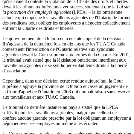
qu'ils avaient contesté la violation de la Charte des droits et libertés
devant les tribunaux inférieurs avec succès, soutenant que la
Loi sur
la protection des employés agricoles
(LPEA) – la loi ontarienne
actuelle qui empêche les travailleurs agricoles de l'Ontario de former
des syndicats pour obliger les employeurs à négocier collectivement
enfreint la Charte des droits et libertés.
Le gouvernement de l'Ontario en a ensuite appelé de la décision.
Il s'agissait de la deuxième fois en dix ans que les TUAC Canada
contestaient l'interdiction de l'Ontario relative aux syndicats
agricoles devant la Cour suprême aux termes de la Charte. En 2001,
le tribunal avait statué que la législation ontarienne interdisant aux
travailleurs agricoles de se syndiquer violait leurs droits à la liberté
d'association.
Cependant, dans une décision écrite rendue aujourd'hui, la Cour
suprême a appuyé la province de l'Ontario et cassé un jugement de
la Cour d'appel de l'Ontario en 2008 qui donnait raison sans réserve
aux travailleurs et aux TUAC Canada.
Le tribunal de dernière instance au pays a statué que la LPEA
suffisait pour les travailleurs agricoles, malgré que celle-ci ne
confère aucune garantie prescrite par la loi obligeant un employeur à
négocier avec ses employés ou même à les écouter.
La Cour suprême a rendu sa décision seulement cinq mois après que