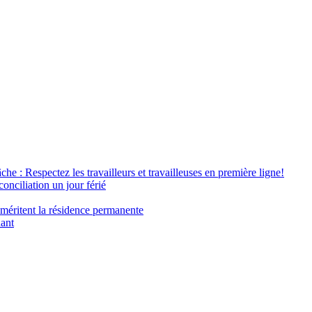
âche : Respectez les travailleurs et travailleuses en première ligne!
conciliation un jour férié
 méritent la résidence permanente
nant