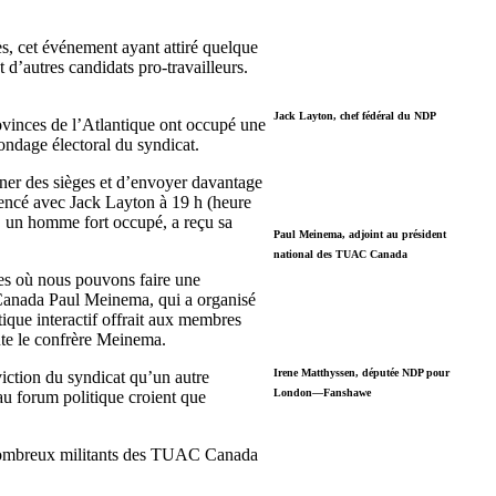
 cet événement ayant attiré quelque
 d’autres candidats pro-travailleurs.
Jack Layton, chef fédéral du NDP
rovinces de l’Atlantique ont occupé une
sondage électoral du syndicat.
ner des sièges et d’envoyer davantage
mmencé avec Jack Layton à 19 h (heure
, un homme fort occupé, a reçu sa
Paul Meinema, adjoint au président
national des TUAC Canada
ales où nous pouvons faire une
 Canada Paul Meinema, qui a organisé
ique interactif offrait aux membres
ute le confrère Meinema.
Irene Matthyssen, députée NDP pour
viction du syndicat qu’un autre
London—Fanshawe
au forum politique croient que
de nombreux militants des TUAC Canada