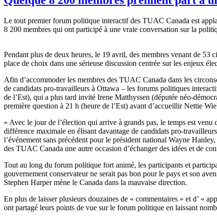
Le tout premier forum politique interactif des TUAC Canada est appla
8 200 membres qui ont participé à une vraie conversation sur la politi
Pendant plus de deux heures, le 19 avril, des membres venant de 53 cir
place de choix dans une sérieuse discussion centrée sur les enjeux é
Afin d’accommoder les membres des TUAC Canada dans les circonscrip
de candidats pro-travailleurs à Ottawa – les forums politiques interac
de l’Est), qui a plus tard invité Irene Matthyssen (députée néo-démo
première question à 21 h (heure de l’Est) avant d’accueillir Netti
« Avec le jour de l’élection qui arrive à grands pas, le temps est venu 
différence maximale en élisant davantage de candidats pro-travaille
l’événement sans précédent pour le président national Wayne Hanley, do
des TUAC Canada une autre occasion d’échanger des idées et de confi
Tout au long du forum politique fort animé, les participants et partici
gouvernement conservateur ne serait pas bon pour le pays et son aveni
Stephen Harper mène le Canada dans la mauvaise direction.
En plus de laisser plusieurs douzaines de « commentaires » et d’ « a
ont partagé leurs points de vue sur le forum politique en laissant no