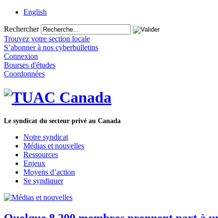
English
Rechercher
Trouvez votre section locale
S’abonner à nos cyberbulletins
Connexion
Bourses d'études
Coordonnées
Le syndicat du secteur privé au Canada
Notre syndicat
Médias et nouvelles
Ressources
Enjeux
Moyens d’action
Se syndiquer
Quelque 8 200 membres prennent part à un