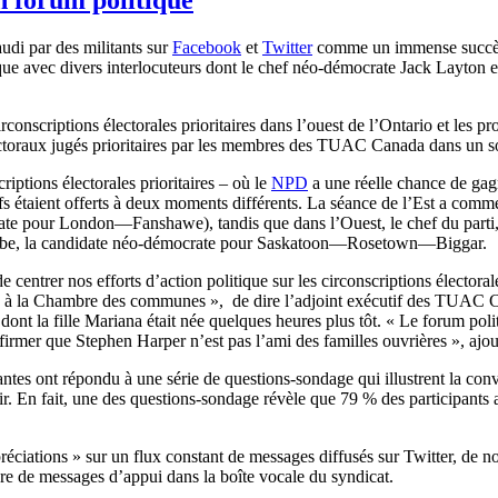
udi par des militants sur
Facebook
et
Twitter
comme un immense succès,
que avec divers interlocuteurs dont le chef néo-démocrate Jack Layton et
conscriptions électorales prioritaires dans l’ouest de l’Ontario et les p
lectoraux jugés prioritaires par les membres des TUAC Canada dans un 
tions électorales prioritaires – où le
NPD
a une réelle chance de gag
tifs étaient offerts à deux moments différents. La séance de l’Est a co
crate pour London—Fanshawe), tandis que dans l’Ouest, le chef du parti
e Wiebe, la candidate néo-démocrate pour Saskatoon—Rosetown—Biggar.
de centrer nos efforts d’action politique sur les circonscriptions élector
urs à la Chambre des communes », de dire l’adjoint exécutif des TUAC
nt la fille Mariana était née quelques heures plus tôt. « Le forum polit
rmer que Stephen Harper n’est pas l’ami des familles ouvrières », ajo
pantes ont répondu à une série de questions-sondage qui illustrent la con
r. En fait, une des questions-sondage révèle que 79 % des participants 
ppréciations » sur un flux constant de messages diffusés sur Twitter, 
mbre de messages d’appui dans la boîte vocale du syndicat.