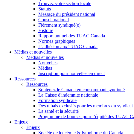
Trouvez votre section locale
Statuts
Message du président national
Conseil national
Fièrement syndiqué(e)
Histoire
Rapport annuel des TUAC Canada
Normes graphiques
L’adhésion aux TUAC Canada
Médias et nouvelles
Médias et nouvelles
Nouvelles
Médias
Inscription pour nouvelles en direct
Ressources
Ressources
Soutenez le Canada en consommant syndiqué
La Caisse d'indemnité nationale
Formation syndicale
Des rabais exclusifs pour les membres du syndicat e
La santé et la sécurité
Programme de bourses pour l’équité des TUAC C
Enjeux
Enjeux
Société de leucémie & lymphome du Canada