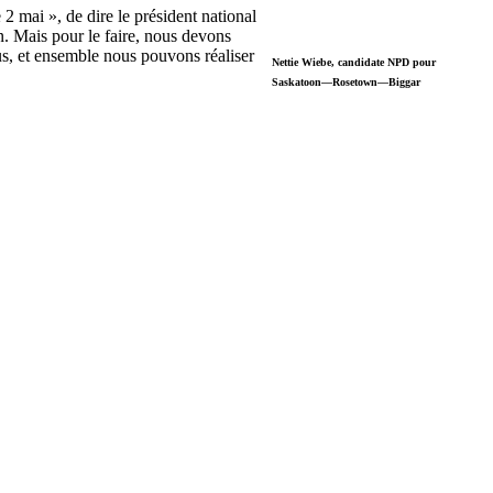
 mai », de dire le président national
. Mais pour le faire, nous devons
us, et ensemble nous pouvons réaliser
Nettie Wiebe, candidate NPD pour
Saskatoon—Rosetown—Biggar