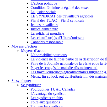
L’action politique
Condition féminine et égalité des sexes
La justice sociale
LE SYNDICAT des travailleurs agricoles
Fierté des TUAC – Fierté syndicale
Jeunes travailleurs
Justice alimentaire
La solidarité mondiale
Les chauffeur(e)s d’Uber s’unissent
Cannabis responsable
Moyens d’action
Moyens d’action
L’abordabilité pour tous
La violence ne fait pas partie de la description de t
Faire de la Journée nationale de la vérité et de la ré
Payer les congés de maladie dès maintenant!
Les travailleur(euse)s agroalimentaires migrant(e)s
Mettez fin au lock-out du Heritage Inn dès mainte
Se syndiquer
Se syndiquer
Pourquoi les TUAC Canada?
L’avantage du syndicat
Les syndicats en faits
Foire aux questions
Tout sur les syndicats