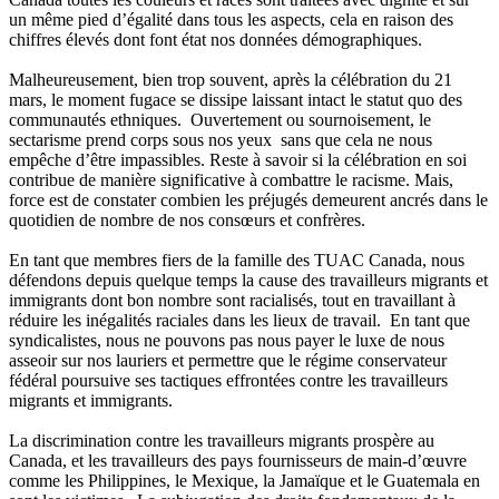
un
même
pied
d’égalité
dans
tous
les aspects,
cela
en raison des
chiffres
élevés
dont
font
état
nos
données
démographiques
.
Malheureusement
,
bien
trop
souvent
,
après
la
célébration
du 21
mars, le moment
fugace
se
dissipe
laissant
intact le
statut
quo des
communautés
ethniques
.
Ouvertement
ou
sournoisement
, le
sectarisme
prend
corps
sous
nos
yeux
sans
que
cela
ne
nous
empêche
d’être
impassibles
.
Reste
à
savoir
si
la
célébration
en
soi
contribue
de
manière
significative
à
combattre
le
racisme
.
Mais
,
force
est
de
constater
combien
les
préjugés
demeurent
ancrés
dans
le
quotidien
de
nombre
de nos
consœurs
et
confrères
.
En
tant
que
membres
fiers
de la
famille
des
TUAC
Canada,
nous
défendons
depuis
quelque
temps la cause des
travailleurs
migrants et
immigrants
dont
bon
nombre
sont
racialisés
, tout en
travaillant
à
réduire
les
inégalités
raciales
dans
les
lieux
de travail. En
tant
que
syndicalistes
,
nous
ne
pouvons
pas
nous
payer le
luxe
de
nous
asseoir
sur
nos
lauriers
et
permettre
que
le
régime
conservateur
fédéral
poursuive
ses
tactiques
effrontées
contre
les
travailleurs
migrants et immigrants.
La discrimination
contre
les
travailleurs
migrants
prospère
au
Canada, et les
travailleurs
des pays
fournisseurs
de
main-d’œuvre
comme
les Philippines, le
Mexique
, la
Jamaïque
et le Guatemala en