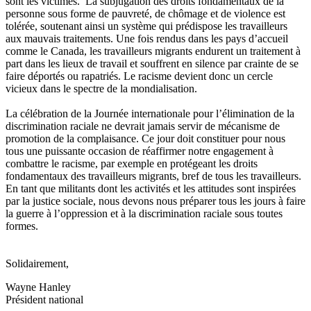
sont
les
victimes
. La subjugation des
droits
fondamentaux
de la
personne
sous
forme
de
pauvreté
, de
chômage
et de violence
est
tolérée
,
soutenant
ainsi
un
système
qui
prédispose
les
travailleurs
aux
mauvais
traitements
.
Une
fois
rendus
dans
les pays
d’accueil
comme
le Canada, les
travailleurs
migrants
endurent
un
traitement
à
part
dans
les
lieux
de travail et
souffrent
en silence par
crainte
de se
faire
déportés
ou
rapatriés
. Le
racisme
devient
donc
un
cercle
vicieux
dans
le
spectre
de la
mondialisation
.
La
célébration
de la
Journée
internationale
pour
l’élimination
de la
discrimination
raciale
ne
devrait
jamais
servir
de
mécanisme
de
promotion de la complaisance.
Ce
jour
doit
constituer
pour
nous
tous
une
puissante
occasion de
réaffirmer
notre
engagement
à
combattre
le
racisme
, par
exemple
en
protégeant
les
droits
fondamentaux
des
travailleurs
migrants,
bref
de
tous
les
travailleurs
.
En
tant
que
militants
dont
les
activités
et les attitudes
sont
inspirées
par la justice
sociale
,
nous
devons
nous
préparer
tous
les
jours
à
faire
la guerre
à
l’oppression
et
à
la discrimination
raciale
sous
toutes
formes
.
Solidairement
,
Wayne Hanley
Président
national