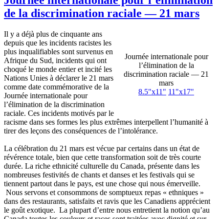
de la discrimination raciale — 21 mars
Il y a
déjà
plus de
cinquante
ans
depuis
que
les incidents
racistes
les
plus
inqualifiables
sont
survenus
en
Journée
internationale
pour
Afrique
du
Sud
, incidents qui
ont
l’élimination
de la
choqué
le
monde
entier
et
incité
les
discrimination
raciale
— 21
Nations
Unies
à
déclarer
le 21 mars
mars
comme
date
commémorative
de la
8.5"
x11
"
11"
x17
"
Journée
internationale
pour
l’élimination
de la discrimination
raciale
.
Ces
incidents
motivés
par le
racisme
dans
ses
formes
les plus
extrêmes
interpellent
l’humanité
à
tirer
des
leçons
des
conséquences
de
l’intolérance
.
La
célébration
du 21 mars
est
vécue
par
certains
dans
un
état
de
révérence
totale
,
bien
que
cette
transformation
soit
de
très
courte
durée
. La riche
ethnicité
culturelle
du Canada,
présente
dans
les
nombreuses
festivités
de chants et
danses
et les festivals qui se
tiennent
partout
dans
le pays,
est
une
chose qui
nous
émerveille
.
Nous
servons
et
consommons
de
somptueux
repas
«
ethniques
»
dans
des restaurants,
satisfaits
et
ravis
que
les
Canadiens
apprécient
le
goût
exotique
. La
plupart
d’entre
nous
entretient
la notion
qu’au
Canada
toutes
les
couleurs
et races
sont
traitées
avec
dignité
et
sur