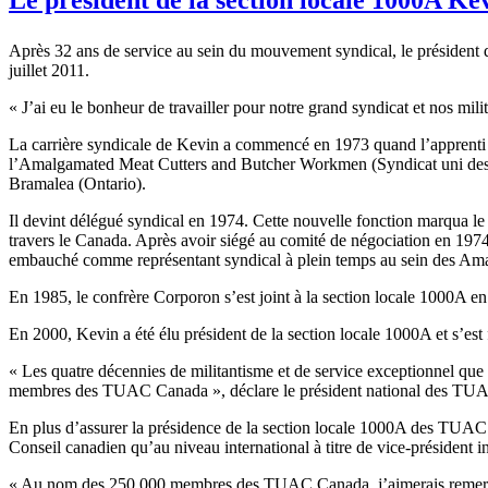
Après 32 ans de service au sein du mouvement syndical, le président 
juillet 2011.
« J’ai eu le bonheur de travailler pour notre grand syndicat et nos milit
La carrière syndicale de Kevin a commencé en 1973 quand l’apprenti bo
l’Amalgamated Meat Cutters and Butcher Workmen (Syndicat uni des b
Bramalea (Ontario).
Il devint délégué syndical en 1974. Cette nouvelle fonction marqua le d
travers le Canada. Après avoir siégé au comité de négociation en 1974 e
embauché comme représentant syndical à plein temps au sein des Am
En 1985, le confrère Corporon s’est joint à la section locale 1000A en t
En 2000, Kevin a été élu président de la section locale 1000A et s’est f
« Les quatre décennies de militantisme et de service exceptionnel que K
membres des TUAC Canada », déclare le président national des T
En plus d’assurer la présidence de la section locale 1000A des TUAC
Conseil canadien qu’au niveau international à titre de vice-président in
« Au nom des 250 000 membres des TUAC Canada, j’aimerais remercie