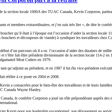
de la section locale 1000A des TUAC Canada, Kevin Corporon, partira à 
ants et membres extraordinaires, et j’en suis très fier », de dire le conf
ucher qu’il était à l’époque eut l’occasion d’aider la section locale 1
ouchers et découpeurs de viande) à syndiquer les travailleurs chez C
ébut d’un parcours où il a eu l’occasion d’aider des dizaines de millier
t s’être fait élire président divisionnaire de la section locale 114-2 en
algamated Meat Cutters en 1979.
ant qu’adjoint au président, et en 1987 il fut élu vice-président exécutif
ait réélire à ce poste en 2004 et 2008.
evin a consacrées pour le bien-être des travailleurs et de leurs famille
UAC Canada Wayne Hanley.
 Canada, le confrère Corporon a joué un rôle prépondérant auprès des
ternational.
r Kevin pour son leadership exceptionnel, son dévouement au servic