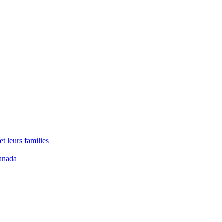
t leurs families
anada