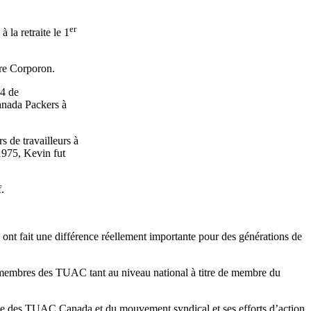
er
la retraite le 1
rère Corporon.
14 de
anada Packers à
s de travailleurs à
 1975, Kevin fut
.
s ont fait une différence réellement importante pour des générations de
 membres des TUAC tant au niveau national à titre de membre du
e des TUAC Canada et du mouvement syndical et ses efforts d’action