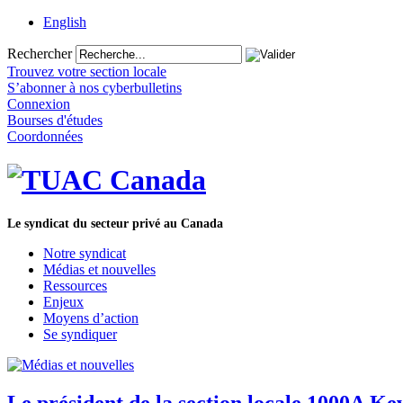
English
Rechercher
Trouvez votre section locale
S’abonner à nos cyberbulletins
Connexion
Bourses d'études
Coordonnées
Le syndicat du secteur privé au Canada
Notre syndicat
Médias et nouvelles
Ressources
Enjeux
Moyens d’action
Se syndiquer
Le président de la section locale 1000A Ke