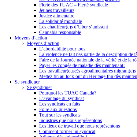
Fierté des TUAC – Fierté syndicale
Jeunes travailleurs
Justice alimentaire
La solidarité mondiale
Les chauffeur(e)s d’Uber s’unissent
Cannabis responsable
Moyens d’action
Moyens d’action
L’abordabilité pour tous
La violence ne fait pas partie de la description de t
Faire de la Journée nationale de la vérité et de la ré
Payer les congés de maladie dès maintenant!
Les travailleur(euse)s agroalimentaires migrant(e)s
Mettez fin au lock-out du Heritage Inn dès mainte
Se syndiquer
Se syndiquer
Pourquoi les TUAC Canada?
L’avantage du syndicat
Les syndicats en faits
Foire aux questions
Tout sur les syndicats
Industries que nous représentons
Les lieux de travail que nous représentons
Comment former un syndicat
Adhérez dès aujourd’hui