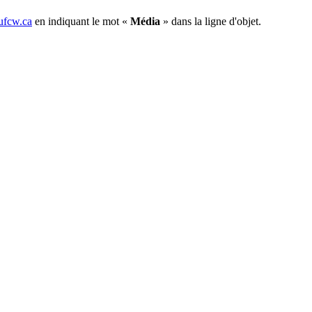
fcw.ca
en indiquant le mot «
Média
» dans la ligne d'objet.