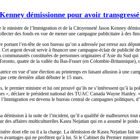
enney démissionne pour avoir transgressé 
 ministre de l’Immigration et de la Citoyenneté Jason Kenney démiss
 collecter des fonds en vue de mener une campagne publicitaire à des fins
e portant l’en-tête de son bureau qu’on a adressée par erreur aux déput
 Cet argent devait servir à financer une campagne-éclair de publicité des
es communautés constituées de personnes originaires d’Asie du Sud qui 
 Toronto, quatre de la vallée du Bas-Fraser (en Colombie-Britannique)
rvatrice en vue d’une élection au printemps en faisant allusion à une ca
ue cette dernière allait débuter le 15 mars.
, le premier ministre et lui ont prouvé qu’ils ne s’intéressent qu’à la p
tisanes », déclare le président national des TUAC Canada Wayne Hanley.
 l’Immigration est devenu le bureau central de campagnes politiques, d’
démission à la suite de l’incident, qu’il a qualifié de malheureux tout en
eur des affaires multiculturelles Kasra Nejatian qui en a assumé le poids 
istère dont elle ou il a la charge. La démission de Kasra Nejatian fait 
des avantages qui ne profitent qu’à lui. Si le Cabinet du Premier minist