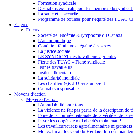
Formation syndicale
Des rabais exclusifs pour les membres du syndicat e
La santé et la sécurité
Programme de bourses pour l’équité des TUAC C
Enjeux
Enjeux
Société de leucémie & lymphome du Canada
L’action politique
Condition féminine et égalité des sexes
La justice sociale
LE SYNDICAT des travailleurs agricoles
Fierté des TUAC – Fierté syndicale
Jeunes travailleurs
Justice alimentaire
La solidarité mondiale
Les chauffeur(e)s d’Uber s’unissent
Cannabis responsable
Moyens d’action
Moyens d’action
L’abordabilité pour tous
La violence ne fait pas partie de la description de t
Faire de la Journée nationale de la vérité et de la ré
Payer les congés de maladie dès maintenant!
Les travailleur(euse)s agroalimentaires migrant(e)s
Mettez fin au lock-out du Heritage Inn dès mainte