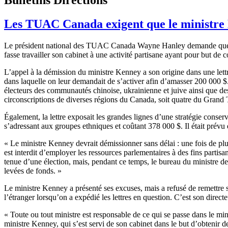
Les TUAC Canada exigent que le ministre K
Le président national des TUAC Canada Wayne Hanley demande que le
fasse travailler son cabinet à une activité partisane ayant pour but de
L’appel à la démission du ministre Kenney a son origine dans une lettr
dans laquelle on leur demandait de s’activer afin d’amasser 200 000 $.
électeurs des communautés chinoise, ukrainienne et juive ainsi que d
circonscriptions de diverses régions du Canada, soit quatre du Grand
Également, la lettre exposait les grandes lignes d’une stratégie conse
s’adressant aux groupes ethniques et coûtant 378 000 $. Il était prévu q
« Le ministre Kenney devrait démissionner sans délai : une fois de plus
est interdit d’employer les ressources parlementaires à des fins par
tenue d’une élection, mais, pendant ce temps, le bureau du ministre de
levées de fonds. »
Le ministre Kenney a présenté ses excuses, mais a refusé de remettre sa 
l’étranger lorsqu’on a expédié les lettres en question. C’est son direct
« Toute ou tout ministre est responsable de ce qui se passe dans le min
ministre Kenney, qui s’est servi de son cabinet dans le but d’obtenir 