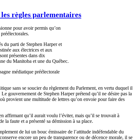
les règles parlementaires
ionne pour avoir permis qu’on
 préélectorales.
és du parti de Stephen Harper et
tinée aux électrices et aux
sont présentes dans dix
, une du Manitoba et une du Québec.
mpagne médiatique préélectorale
olitique sans se soucier du règlement du Parlement, en vertu duquel il
 « Le gouvernement de Stephen Harper prétend qu’il ne désire pas la
où provient une multitude de lettres qu’on envoie pour faire des
 affirmant qu’il aurait voulu l’éviter, mais qu’il se trouvait à
de la faute et a présenté sa démission à sa place.
simplement de lui un bouc émissaire de l’attitude indéfendable du
re conserve encore un peu de transparence ou de décence morale, il se