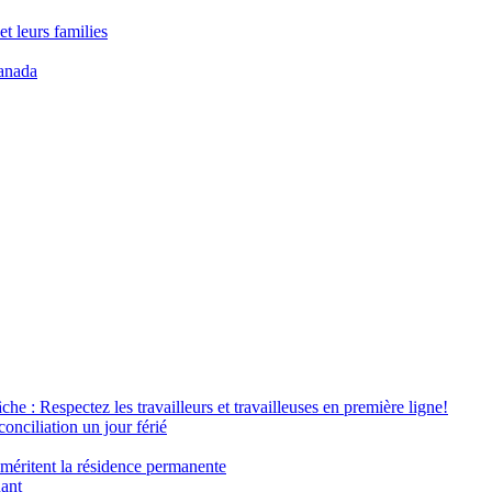
t leurs families
anada
âche : Respectez les travailleurs et travailleuses en première ligne!
conciliation un jour férié
 méritent la résidence permanente
nant