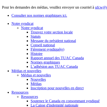
Pour les demandes des médias, veuillez envoyer un courriel à
ufcw@u
Consulter nos normes graphiques ici.
Notre syndicat
Notre syndicat
Trouvez votre section locale
Statuts
Message du président national
Conseil national
Fièrement syndiqué(e)
Histoire
Rapport annuel des TUAC Canada
Normes graphiques
L’adhésion aux TUAC Canada
Médias et nouvelles
Médias et nouvelles
Nouvelles
Médias
Inscription pour nouvelles en direct
Ressources
Ressources
Soutenez le Canada en consommant syndiqué
La Caisse d'indemnité nationale