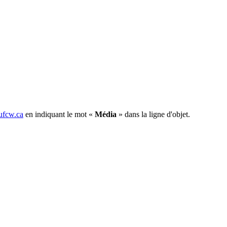
fcw.ca
en indiquant le mot «
Média
» dans la ligne d'objet.