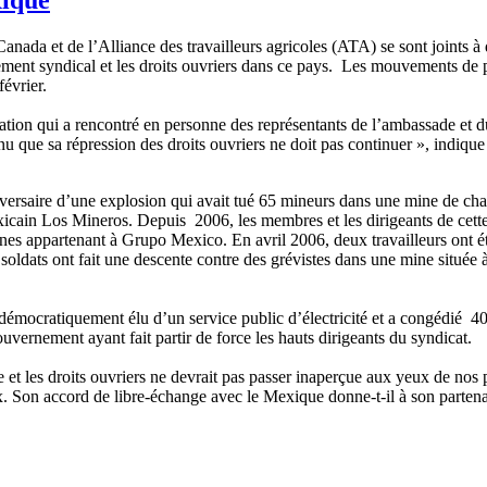
da et de l’Alliance des travailleurs agricoles (ATA) se sont joints à 
ment syndical et les droits ouvriers dans ce pays. Les mouvements de 
février.
gation qui a rencontré en personne des représentants de l’ambassade et 
 que sa répression des droits ouvriers ne doit pas continuer », indiqu
anniversaire d’une explosion qui avait tué 65 mineurs dans une mine de
icain Los Mineros. Depuis 2006, les membres et les dirigeants de cette 
mines appartenant à Grupo Mexico. En avril 2006, deux travailleurs ont ét
 de soldats ont fait une descente contre des grévistes dans une mine située
mocratiquement élu d’un service public d’électricité et a congédié 40 00
uvernement ayant fait partir de force les hauts dirigeants du syndicat.
 et les droits ouvriers ne devrait pas passer inaperçue aux yeux de nos 
Son accord de libre-échange avec le Mexique donne-t-il à son partenaire