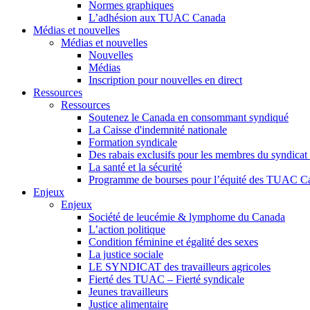
Normes graphiques
L’adhésion aux TUAC Canada
Médias et nouvelles
Médias et nouvelles
Nouvelles
Médias
Inscription pour nouvelles en direct
Ressources
Ressources
Soutenez le Canada en consommant syndiqué
La Caisse d'indemnité nationale
Formation syndicale
Des rabais exclusifs pour les membres du syndicat e
La santé et la sécurité
Programme de bourses pour l’équité des TUAC C
Enjeux
Enjeux
Société de leucémie & lymphome du Canada
L’action politique
Condition féminine et égalité des sexes
La justice sociale
LE SYNDICAT des travailleurs agricoles
Fierté des TUAC – Fierté syndicale
Jeunes travailleurs
Justice alimentaire