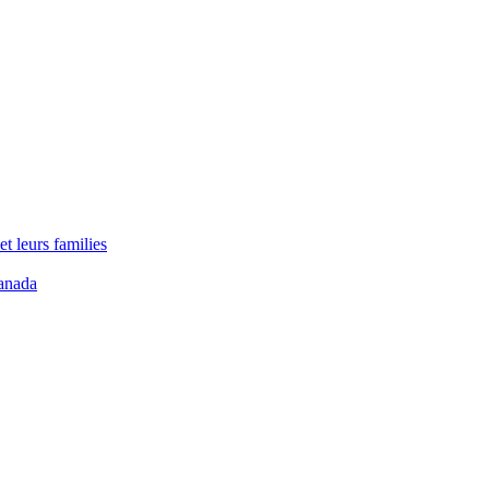
t leurs families
anada