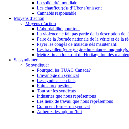
La solidarité mondiale
Les chauffeur(e)s d’Uber s’unissent
Cannabis responsable
Moyens d’action
Moyens d’action
L’abordabilité pour tous
La violence ne fait pas partie de la description de t
Faire de la Journée nationale de la vérité et de la ré
Payer les congés de maladie dès maintenant!
Les travailleur(euse)s agroalimentaires migrant(e)s
Mettez fin au lock-out du Heritage Inn dès mainte
Se syndiquer
Se syndiquer
Pourquoi les TUAC Canada?
L’avantage du syndicat
Les syndicats en faits
Foire aux questions
Tout sur les syndicats
Industries que nous représentons
Les lieux de travail que nous représentons
Comment former un syndicat
Adhérez dès aujourd’hui