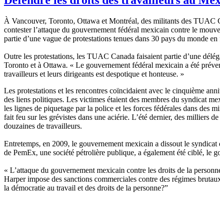
À Vancouver, Toronto, Ottawa et Montréal, des militants des TUAC Cana
contester l’attaque du gouvernement fédéral mexicain contre le mouve
partie d’une vague de protestations tenues dans 30 pays du monde en 
Outre les protestations, les TUAC Canada faisaient partie d’une délé
Toronto et à Ottawa. « Le gouvernement fédéral mexicain a été prévenu
travailleurs et leurs dirigeants est despotique et honteuse. »
Les protestations et les rencontres coïncidaient avec le cinquième 
des liens politiques. Les victimes étaient des membres du syndicat mex
les lignes de piquetage par la police et les forces fédérales dans des 
fait feu sur les grévistes dans une aciérie. L’été dernier, des milliers
douzaines de travailleurs.
Entretemps, en 2009, le gouvernement mexicain a dissout le syndicat dé
de PemEx, une société pétrolière publique, a également été ciblé, le go
« L’attaque du gouvernement mexicain contre les droits de la personne
Harper impose des sanctions commerciales contre des régimes brutaux. 
la démocratie au travail et des droits de la personne?”