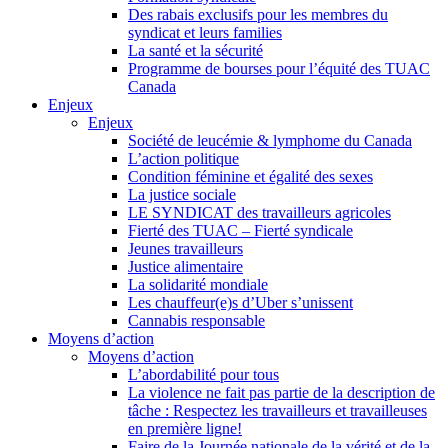
Des rabais exclusifs pour les membres du
syndicat et leurs families
La santé et la sécurité
Programme de bourses pour l’équité des TUAC
Canada
Enjeux
Enjeux
Société de leucémie & lymphome du Canada
L’action politique
Condition féminine et égalité des sexes
La justice sociale
LE SYNDICAT des travailleurs agricoles
Fierté des TUAC – Fierté syndicale
Jeunes travailleurs
Justice alimentaire
La solidarité mondiale
Les chauffeur(e)s d’Uber s’unissent
Cannabis responsable
Moyens d’action
Moyens d’action
L’abordabilité pour tous
La violence ne fait pas partie de la description de
tâche : Respectez les travailleurs et travailleuses
en première ligne!
Faire de la Journée nationale de la vérité et de la