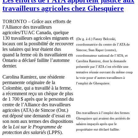
travailleurs agricoles chez Ghesquiere
TORONTO – Grâce aux efforts de
l’Alliance des travailleurs
agricoles/TUAC Canada, quelque
130 travailleurs agricoles migrants et
(De g. à d.) Fanny Belcoski,
locaux ont la possibilité de recouvrer
coordonnatrice du centre de l’ATA de
les salaires qui leur étaient dus
Simcoe; Stan Raper (centre),
quand la ferme où ils travaillaient en
coordonnateur national de l’ATA; et
Ontario a déclaré faillite l’automne
Carolina Ramirez, dont la demande
dernier.
présentée par l’ATA s’est révélée une
tentative réussie ouvrant du même coup
Carolina Ramirez, une résidente
la voie pour d’autres travailleurs à
permanente originaire de la
l’emploi de Ghesquiere.
Colombie, qui a travaillé à la ferme,
a récemment reçu un chèque de plus
de 1 700 $ après que le personnel du
centre de l’Alliance des travailleurs
agricoles (ATA) de Simcoe (Ont.)
Des travailleurs à l’emploi des fermes
eut déposé une demande d’essai en
Ghesquiere qui avaient des arriérés de
son nom aux termes des dispositions
salaires impayés après que le
de la
Loi sur le Programme de
propriétaire eut déclaré faillite.
protection des salariés
(LPPS).