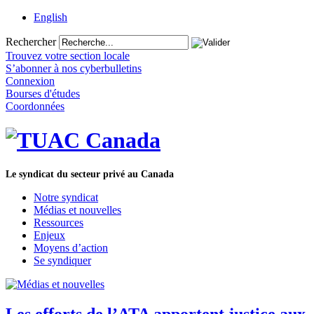
English
Rechercher
Trouvez votre section locale
S’abonner à nos cyberbulletins
Connexion
Bourses d'études
Coordonnées
Le syndicat du secteur privé au Canada
Notre syndicat
Médias et nouvelles
Ressources
Enjeux
Moyens d’action
Se syndiquer
Les efforts de l’ATA apportent justice aux