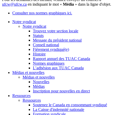
ufcw@ufcw.ca
en indiquant le mot «
Média
» dans la ligne d'objet.
Consulter nos normes graphiques ici.
Notre syndicat
Notre syndicat
Trouvez votre section locale
Statuts
Message du président national
Conseil national
Fièrement syndiqué(e)
Histoire
Rapport annuel des TUAC Canada
Normes graphiques
L’adhésion aux TUAC Canada
Médias et nouvelles
Médias et nouvelles
Nouvelles
Médias
Inscription pour nouvelles en direct
Ressources
Ressources
Soutenez le Canada en consommant syndiqué
La Caisse d'indemnité nationale
Formation syndicale