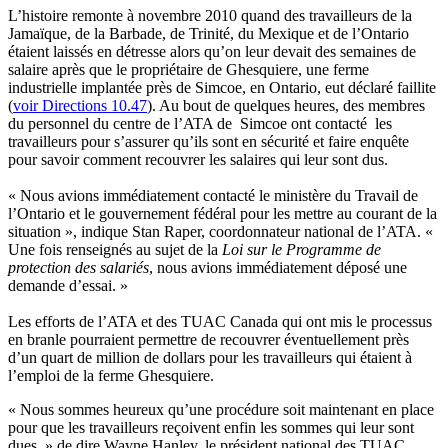
L’histoire remonte à novembre 2010 quand des travailleurs de la
Jamaïque, de la Barbade, de Trinité, du Mexique et de l’Ontario
étaient laissés en détresse alors qu’on leur devait des semaines de
salaire après que le propriétaire de Ghesquiere, une ferme
industrielle implantée près de Simcoe, en Ontario, eut déclaré faillite
(
voir Directions 10.47
). Au bout de quelques heures, des membres
du personnel du centre de l’ATA de Simcoe ont contacté les
travailleurs pour s’assurer qu’ils sont en sécurité et faire enquête
pour savoir comment recouvrer les salaires qui leur sont dus.
« Nous avions immédiatement contacté le ministère du Travail de
l’Ontario et le gouvernement fédéral pour les mettre au courant de la
situation », indique Stan Raper, coordonnateur national de l’ATA. «
Une fois renseignés au sujet de la
Loi sur le Programme de
protection des salariés
, nous avions immédiatement déposé une
demande d’essai. »
Les efforts de l’ATA et des TUAC Canada qui ont mis le processus
en branle pourraient permettre de recouvrer éventuellement près
d’un quart de million de dollars pour les travailleurs qui étaient à
l’emploi de la ferme Ghesquiere.
« Nous sommes heureux qu’une procédure soit maintenant en place
pour que les travailleurs reçoivent enfin les sommes qui leur sont
dues, » de dire Wayne Hanley, le président national des TUAC