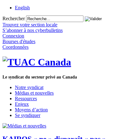
English
Rechercher
Trouvez votre section locale
S’abonner à nos cyberbulletins
Connexion
Bourses d'études
Coordonnées
Le syndicat du secteur privé au Canada
Notre syndicat
Médias et nouvelles
Ressources
Enjeux
Moyens d’action
Se syndiquer
KAIROS « ne » disparaît « pas »