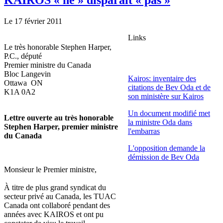
Le 17 février 2011
Links
Le très honorable Stephen Harper,
P.C., député
Premier ministre du Canada
Bloc Langevin
Kairos: inventaire des
Ottawa ON
citations de Bev Oda et de
K1A 0A2
son ministère sur Kairos
Un document modifié met
Lettre ouverte au très honorable
la ministre Oda dans
Stephen Harper, premier ministre
l'embarras
du Canada
L'opposition demande la
démission de Bev Oda
Monsieur le Premier ministre,
À titre de plus grand syndicat du
secteur privé au Canada, les TUAC
Canada ont collaboré pendant des
années avec KAIROS et ont pu