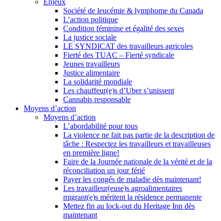
Enjeux
Société de leucémie & lymphome du Canada
L’action politique
Condition féminine et égalité des sexes
La justice sociale
LE SYNDICAT des travailleurs agricoles
Fierté des TUAC – Fierté syndicale
Jeunes travailleurs
Justice alimentaire
La solidarité mondiale
Les chauffeur(e)s d’Uber s’unissent
Cannabis responsable
Moyens d’action
Moyens d’action
L’abordabilité pour tous
La violence ne fait pas partie de la description de
tâche : Respectez les travailleurs et travailleuses
en première ligne!
Faire de la Journée nationale de la vérité et de la
réconciliation un jour férié
Payer les congés de maladie dès maintenant!
Les travailleur(euse)s agroalimentaires
migrant(e)s méritent la résidence permanente
Mettez fin au lock-out du Heritage Inn dès
maintenant