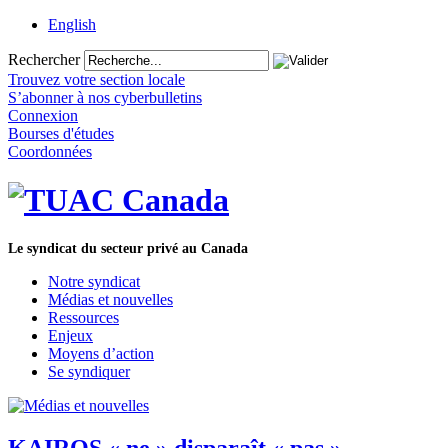
English
Rechercher
Trouvez votre section locale
S’abonner à nos cyberbulletins
Connexion
Bourses d'études
Coordonnées
Le syndicat du secteur privé au Canada
Notre syndicat
Médias et nouvelles
Ressources
Enjeux
Moyens d’action
Se syndiquer
KAIROS « ne » disparaît « pas »