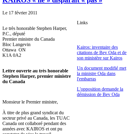
Le 17 février 2011
Links
Le très honorable Stephen Harper,
P.C., député
Premier ministre du Canada
Bloc Langevin
Kairos: inventaire des
Ottawa ON
citations de Bev Oda et de
K1A 0A2
son ministère sur Kairos
Un document modifié met
Lettre ouverte au très honorable
la ministre Oda dans
Stephen Harper, premier ministre
l'embarras
du Canada
L'opposition demande la
démission de Bev Oda
Monsieur le Premier ministre,
À titre de plus grand syndicat du
secteur privé au Canada, les TUAC
Canada ont collaboré pendant des
années avec KAIROS et ont pu