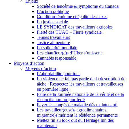
Enjeux
Société de leucémie & lymphome du Canada
L’action politique
Condition féminine et égalité des sexes
La justice sociale
LE SYNDICAT des travailleurs agricoles
Fierté des TUAC – Fierté syndicale
Jeunes travailleurs
Justice alimentaire
La solidarité mondiale
Les chauffeur(e)s d’Uber s’unissent
Cannabis responsable
Moyens d’action
Moyens d’action
L’abordabilité pour tous
La violence ne fait pas partie de la description de
tâche : Respectez les travailleurs et travailleuses
en première ligne!
Faire de la Journée nationale de la vérité et de la
réconciliation un jour férié
Payer les congés de maladie dès maintenant!
Les travailleur(euse)s agroalimentaires
migrant(e)s méritent la résidence permanente
Mettez fin au lock-out du Heritage Inn dès
maintenant