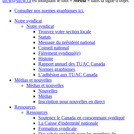
ufcw@ufcw.ca
en indiquant le mot «
Média
» dans la ligne d'objet.
Consulter nos normes graphiques ici.
Notre syndicat
Notre syndicat
Trouvez votre section locale
Statuts
Message du président national
Conseil national
Fièrement syndiqué(e)
Histoire
Rapport annuel des TUAC Canada
Normes graphiques
L’adhésion aux TUAC Canada
Médias et nouvelles
Médias et nouvelles
Nouvelles
Médias
Inscription pour nouvelles en direct
Ressources
Ressources
Soutenez le Canada en consommant syndiqué
La Caisse d'indemnité nationale
Formation syndicale
Des rabais exclusifs pour les membres du