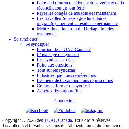
Faire de la Journée nationale de la vérité et de la
réconciliation un jour férié
Payer les congés de maladie dès maintenant!
Les travailleur(euse)s agroalimentaires
migrant(e)s méritent la résidence permanente
Mettez fin au lock-out du Heritage Inn dès
maintenant
Se syndiquer
Se syndiquer
Pourquoi les TUAC Canada?
L’avantage du syndicat
Les syndicats en faits
Foire aux questions
Tout sur les syndicats
Industries que nous représentons
Les lieux de travail que nous représentons
Comment former un syndicat
Adhérez dès aujourd’hui
Connexion
Copyright © 2026 des
TUAC Canada
. Tous droits réservés.
Travailleurs et travailleuses unis de l’alimentation et du commerce