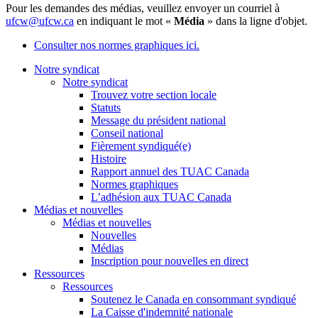
Pour les demandes des médias, veuillez envoyer un courriel à
ufcw@ufcw.ca
en indiquant le mot «
Média
» dans la ligne d'objet.
Consulter nos normes graphiques ici.
Notre syndicat
Notre syndicat
Trouvez votre section locale
Statuts
Message du président national
Conseil national
Fièrement syndiqué(e)
Histoire
Rapport annuel des TUAC Canada
Normes graphiques
L’adhésion aux TUAC Canada
Médias et nouvelles
Médias et nouvelles
Nouvelles
Médias
Inscription pour nouvelles en direct
Ressources
Ressources
Soutenez le Canada en consommant syndiqué
La Caisse d'indemnité nationale