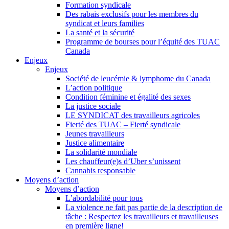
Formation syndicale
Des rabais exclusifs pour les membres du
syndicat et leurs families
La santé et la sécurité
Programme de bourses pour l’équité des TUAC
Canada
Enjeux
Enjeux
Société de leucémie & lymphome du Canada
L’action politique
Condition féminine et égalité des sexes
La justice sociale
LE SYNDICAT des travailleurs agricoles
Fierté des TUAC – Fierté syndicale
Jeunes travailleurs
Justice alimentaire
La solidarité mondiale
Les chauffeur(e)s d’Uber s’unissent
Cannabis responsable
Moyens d’action
Moyens d’action
L’abordabilité pour tous
La violence ne fait pas partie de la description de
tâche : Respectez les travailleurs et travailleuses
en première ligne!