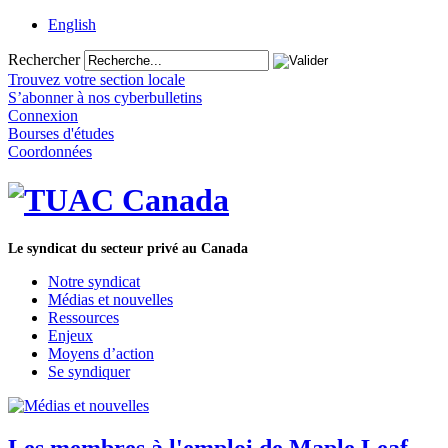
English
Rechercher
Trouvez votre section locale
S’abonner à nos cyberbulletins
Connexion
Bourses d'études
Coordonnées
Le syndicat du secteur privé au Canada
Notre syndicat
Médias et nouvelles
Ressources
Enjeux
Moyens d’action
Se syndiquer
Les membres à l'emploi de Maple Leaf