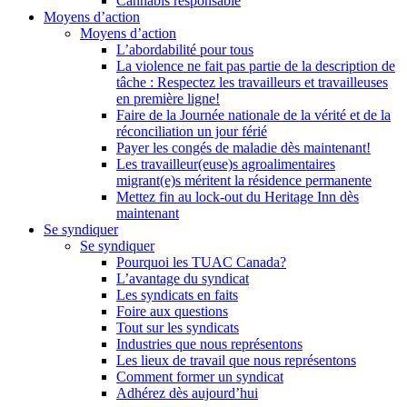
Cannabis responsable
Moyens d’action
Moyens d’action
L’abordabilité pour tous
La violence ne fait pas partie de la description de
tâche : Respectez les travailleurs et travailleuses
en première ligne!
Faire de la Journée nationale de la vérité et de la
réconciliation un jour férié
Payer les congés de maladie dès maintenant!
Les travailleur(euse)s agroalimentaires
migrant(e)s méritent la résidence permanente
Mettez fin au lock-out du Heritage Inn dès
maintenant
Se syndiquer
Se syndiquer
Pourquoi les TUAC Canada?
L’avantage du syndicat
Les syndicats en faits
Foire aux questions
Tout sur les syndicats
Industries que nous représentons
Les lieux de travail que nous représentons
Comment former un syndicat
Adhérez dès aujourd’hui