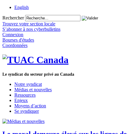
English
Rechercher
Trouvez votre section locale
S’abonner à nos cyberbulletins
Connexion
Bourses d'études
Coordonnées
Le syndicat du secteur privé au Canada
Notre syndicat
Médias et nouvelles
Ressources
Enjeux
Moyens d’action
Se syndiquer
Le moral demeure élevé sur les lignes de