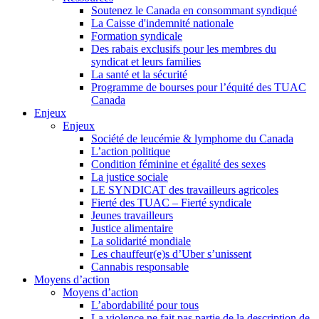
Soutenez le Canada en consommant syndiqué
La Caisse d'indemnité nationale
Formation syndicale
Des rabais exclusifs pour les membres du
syndicat et leurs families
La santé et la sécurité
Programme de bourses pour l’équité des TUAC
Canada
Enjeux
Enjeux
Société de leucémie & lymphome du Canada
L’action politique
Condition féminine et égalité des sexes
La justice sociale
LE SYNDICAT des travailleurs agricoles
Fierté des TUAC – Fierté syndicale
Jeunes travailleurs
Justice alimentaire
La solidarité mondiale
Les chauffeur(e)s d’Uber s’unissent
Cannabis responsable
Moyens d’action
Moyens d’action
L’abordabilité pour tous
La violence ne fait pas partie de la description de