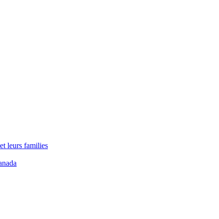
t leurs families
anada