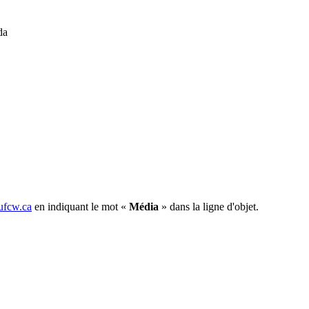
da
fcw.ca
en indiquant le mot «
Média
» dans la ligne d'objet.