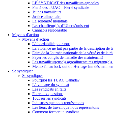
LE SYNDICAT des travailleurs agricoles
Fierté des TUAC – Fierté syndicale
Jeunes travailleurs
Justice alimentaire
La solidarité mondiale
Les chauffeur(e)s d’Uber s’unissent
Cannabis responsable
Moyens d’action
Moyens d’action
L’abordabilité pour tous
La violence ne fait pas partie de la description de t
Faire de la Journée nationale de la vérité et de la ré
Payer les congés de maladie dès maintenant!
Les travailleur(euse)s agroalimentaires migrant(e)s
Mettez fin au lock-out du Heritage Inn dès mainte
Se syndiquer
Se syndiquer
Pourquoi les TUAC Canada?
L’avantage du syndicat
Les syndicats en faits
Foire aux questions
Tout sur les syndicats
Industries que nous représentons
Les lieux de travail que nous représentons
Comment former un syndicat