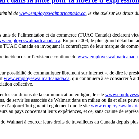
itimité de
www.employeswalmartcanada.ca
, le site axé sur les droits
is de l’alimentation et du commerce (TUAC Canada) déclarent victoire 
w.employeswalmartcanada.ca
. En juin 2009, le plus grand détaillant
ré des TUAC Canada en invoquant la contrefaçon de leur marque de comm
ne incidence sur l’existence continue de
www.employeswalmartcanada.
t leur possibilité de communiquer librement sur Internet », de dire le
nt
www.employeswalmartcanada.ca
, qui continuera à se consacrer à a
ciation collective.
er les conditions de la communication en ligne, le site
www.employeswa
ns, de servir les associés de Walmart dans un milieu où ils et elles peuven
ire d’aujourd’hui garantit également que le site
www.employeswalmartc
rs au pays concernant leurs expériences, et ce, sans crainte de représa
Walmart à exercer leurs droits de travailleurs au Canada depuis plus