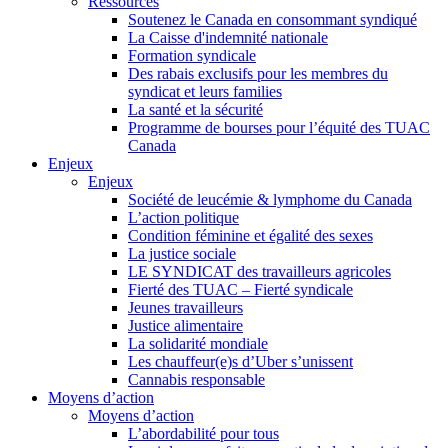
Ressources
Soutenez le Canada en consommant syndiqué
La Caisse d'indemnité nationale
Formation syndicale
Des rabais exclusifs pour les membres du
syndicat et leurs families
La santé et la sécurité
Programme de bourses pour l’équité des TUAC
Canada
Enjeux
Enjeux
Société de leucémie & lymphome du Canada
L’action politique
Condition féminine et égalité des sexes
La justice sociale
LE SYNDICAT des travailleurs agricoles
Fierté des TUAC – Fierté syndicale
Jeunes travailleurs
Justice alimentaire
La solidarité mondiale
Les chauffeur(e)s d’Uber s’unissent
Cannabis responsable
Moyens d’action
Moyens d’action
L’abordabilité pour tous