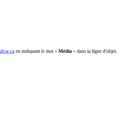
fcw.ca
en indiquant le mot «
Média
» dans la ligne d'objet.