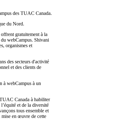
ebCampus des TUAC Canada.
que du Nord.
ffrent gratuitement à la
ipe du webCampus. Shivani
es, organismes et
ns des secteurs d'activité
nnel et des clients de
sion à webCampus à un
s TUAC Canada à habiliter
’équité et de la diversité
avançons tous ensemble et
 mise en œuvre de cette