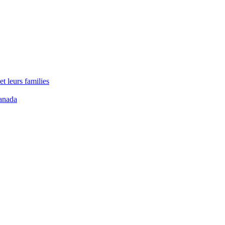
t leurs families
anada