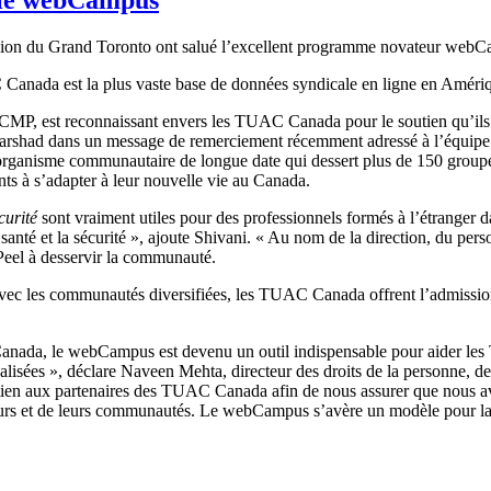
Région du Grand Toronto ont salué l’excellent programme novateur w
anada est la plus vaste base de données syndicale en ligne en Améri
P, est reconnaissant envers les TUAC Canada pour le soutien qu’ils o
ni Parshad dans un message de remerciement récemment adressé à l’équ
un organisme communautaire de longue date qui dessert plus de 150 group
nts à s’adapter à leur nouvelle vie au Canada.
curité
sont vraiment utiles pour des professionnels formés à l’étranger da
santé et la sécurité », ajoute Shivani. « Au nom de la direction, du perso
Peel à desservir la communauté.
s avec les communautés diversifiées, les TUAC Canada offrent l’admis
e Canada, le webCampus est devenu un outil indispensable pour aider le
isées », déclare Naveen Mehta, directeur des droits de la personne, de l
outien aux partenaires des TUAC Canada afin de nous assurer que nous 
lleurs et de leurs communautés. Le webCampus s’avère un modèle pour la