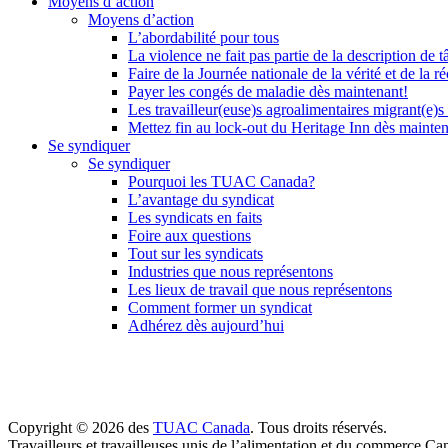
Moyens d’action
Moyens d’action
L’abordabilité pour tous
La violence ne fait pas partie de la description de t
Faire de la Journée nationale de la vérité et de la ré
Payer les congés de maladie dès maintenant!
Les travailleur(euse)s agroalimentaires migrant(e)s
Mettez fin au lock-out du Heritage Inn dès mainte
Se syndiquer
Se syndiquer
Pourquoi les TUAC Canada?
L’avantage du syndicat
Les syndicats en faits
Foire aux questions
Tout sur les syndicats
Industries que nous représentons
Les lieux de travail que nous représentons
Comment former un syndicat
Adhérez dès aujourd’hui
Copyright © 2026 des
TUAC Canada
. Tous droits réservés.
Travailleurs et travailleuses unis de l’alimentation et du commerce Ca