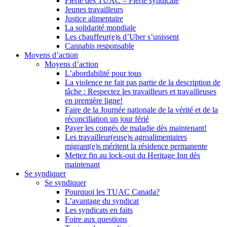
Fierté des TUAC – Fierté syndicale
Jeunes travailleurs
Justice alimentaire
La solidarité mondiale
Les chauffeur(e)s d’Uber s’unissent
Cannabis responsable
Moyens d’action
Moyens d’action
L’abordabilité pour tous
La violence ne fait pas partie de la description de
tâche : Respectez les travailleurs et travailleuses
en première ligne!
Faire de la Journée nationale de la vérité et de la
réconciliation un jour férié
Payer les congés de maladie dès maintenant!
Les travailleur(euse)s agroalimentaires
migrant(e)s méritent la résidence permanente
Mettez fin au lock-out du Heritage Inn dès
maintenant
Se syndiquer
Se syndiquer
Pourquoi les TUAC Canada?
L’avantage du syndicat
Les syndicats en faits
Foire aux questions