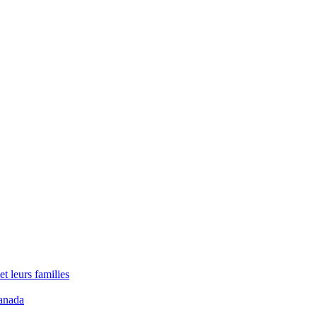
t leurs families
anada