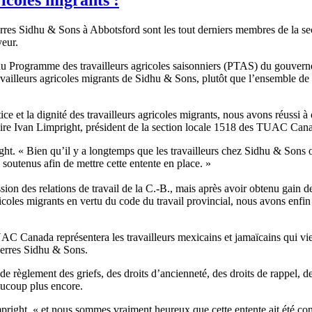
s Sidhu & Sons à Abbotsford sont les tout derniers membres de la sec
eur.
u Programme des travailleurs agricoles saisonniers (PTAS) du gouvern
ravailleurs agricoles migrants de Sidhu & Sons, plutôt que l’ensemble d
 et la dignité des travailleurs agricoles migrants, nous avons réussi à 
, de dire Ivan Limpright, président de la section locale 1518 des TU
ight. « Bien qu’il y a longtemps que les travailleurs chez Sidhu & Sons o
s soutenus afin de mettre cette entente en place. »
ion des relations de travail de la C.-B., mais après avoir obtenu gain de
ricoles migrants en vertu du code du travail provincial, nous avons enfin
TUAC Canada représentera les travailleurs mexicains et jamaïcains qui v
serres Sidhu & Sons.
e règlement des griefs, des droits d’ancienneté, des droits de rappel, 
aucoup plus encore.
pright, « et nous sommes vraiment heureux que cette entente ait été co