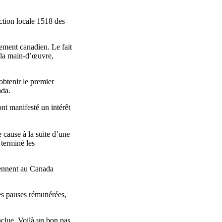
tion locale 1518 des
ement canadien. Le fait
e la main-d’œuvre,
obtenir le premier
AC Canada.
nt manifesté un intérêt
 cause à la suite d’une
 terminé les
iennent au Canada
des pauses rémunérées,
nclue. Voilà un bon pas