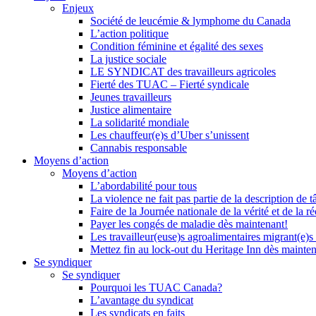
Enjeux
Société de leucémie & lymphome du Canada
L’action politique
Condition féminine et égalité des sexes
La justice sociale
LE SYNDICAT des travailleurs agricoles
Fierté des TUAC – Fierté syndicale
Jeunes travailleurs
Justice alimentaire
La solidarité mondiale
Les chauffeur(e)s d’Uber s’unissent
Cannabis responsable
Moyens d’action
Moyens d’action
L’abordabilité pour tous
La violence ne fait pas partie de la description de t
Faire de la Journée nationale de la vérité et de la ré
Payer les congés de maladie dès maintenant!
Les travailleur(euse)s agroalimentaires migrant(e)s
Mettez fin au lock-out du Heritage Inn dès mainte
Se syndiquer
Se syndiquer
Pourquoi les TUAC Canada?
L’avantage du syndicat
Les syndicats en faits