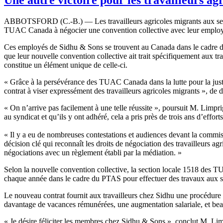
ABBOTSFORD (C.-B.) — Les travailleurs agricoles migrants aux serre
TUAC Canada à négocier une convention collective avec leur employ
Ces employés de Sidhu & Sons se trouvent au Canada dans le cadre d
que leur nouvelle convention collective ait trait spécifiquement aux t
constitue un élément unique de celle-ci.
« Grâce à la persévérance des TUAC Canada dans la lutte pour la justice
contrat à viser expressément des travailleurs agricoles migrants »
« On n’arrive pas facilement à une telle réussite », poursuit M. Limpr
au syndicat et qu’ils y ont adhéré, cela a pris près de trois ans d’effort
« Il y a eu de nombreuses contestations et audiences devant la commiss
décision clé qui reconnaît les droits de négociation des travailleurs ag
négociations avec un règlement établi par la médiation. »
Selon la nouvelle convention collective, la section locale 1518 des 
chaque année dans le cadre du PTAS pour effectuer des travaux aux 
Le nouveau contrat fournit aux travailleurs chez Sidhu une procédure d
davantage de vacances rémunérées, une augmentation salariale, et be
« Je désire féliciter les membres chez Sidhu & Sons », conclut M. Lim