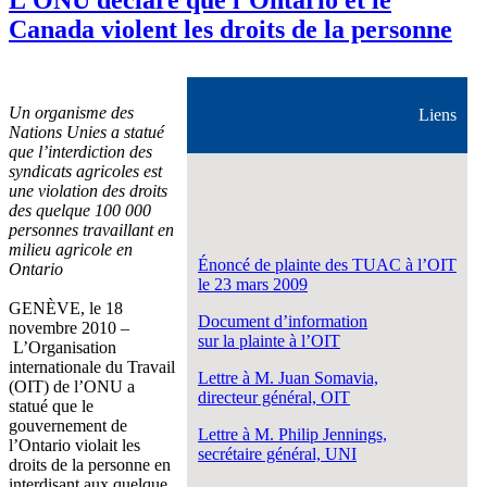
Canada violent les droits de la personne
Un organisme des
Liens
Nations Unies a statué
que l’interdiction des
syndicats agricoles est
une violation des droits
des quelque 100 000
personnes travaillant en
milieu agricole en
Énoncé de plainte des TUAC à l’OIT
Ontario
le 23 mars 2009
GENÈVE, le 18
Document d’information
novembre 2010 –
sur la plainte à l’OIT
L’Organisation
internationale du Travail
Lettre à M. Juan Somavia,
(OIT) de l’ONU a
directeur général, OIT
statué que le
gouvernement de
Lettre à M. Philip Jennings,
l’Ontario violait les
secrétaire général, UNI
droits de la personne en
interdisant aux quelque