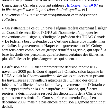
o
Unies, que le Canada a pourtant ratifiées :
la
Convention n
87
sur
la liberté syndicale et la protection du droit syndical
et la
o
Convention n
98 sur le droit d’organisation et de négociation
collective
.
« On s’attendrait à ce qu’un pays à régime fédéral cherchant à siéger
au Conseil de sécurité de l’ONU ait l’honnêteté d’appliquer les
conventions qu’il signe », s’indigne le président des TUAC Canada.
« Le fédéral a beau prétendre que c’est une affaire provinciale, mais,
en réalité, le gouvernement Harper et le gouvernement McGuinty
sont tous deux complices du groupe d’intérêts agricole, qui sape à la
base les droits des personnes qui effectuent certaines des tâches les
plus difficiles et les plus dangereuses qui soient. »
La décision de l’OIT vient renforcer une décision rendue le 17
novembre 2008 par la Cour d’appel de l’Ontario, selon laquelle la
LPEA violait la
Charte canadienne des droits et libertés
en privant
les travailleuses et travailleurs agricoles de l’Ontario des droits
inhérents à la liberté d’association. Le gouvernement de l’Ontario en
a fait appel auprès de la Cour suprême du Canada, qui, à deux
reprises, a déjà imposé le respect des dispositions de la Charte qui
garantissent ces droits. La Cour suprême a entendu l’appel en
décembre 2009, mais n’a pas encore rendu son jugement définitif et
décisif.