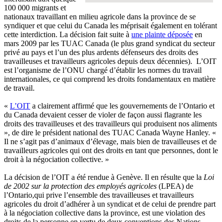
100 000 migrants et
nationaux travaillant en milieu agricole dans la province de se
syndiquer et que celui du Canada les méprisait également en tolérant
cette interdiction. La décision fait suite à
une plainte déposée
en
mars 2009 par les TUAC Canada (le plus grand syndicat du secteur
privé au pays et l’un des plus ardents défenseurs des droits des
travailleuses et travailleurs agricoles depuis deux décennies). L’OIT
est l’organisme de l’ONU chargé d’établir les normes du travail
internationales, ce qui comprend les droits fondamentaux en matière
de travail.
«
L’OIT
a clairement affirmé que les gouvernements de l’Ontario et
du Canada devaient cesser de violer de façon aussi flagrante les
droits des travailleuses et des travailleurs qui produisent nos aliments
», de dire le président national des TUAC Canada Wayne Hanley. «
Il ne s’agit pas d’animaux d’élevage, mais bien de travailleuses et de
travailleurs agricoles qui ont des droits en tant que personnes, dont le
droit à la négociation collective. »
La décision de l’OIT a été rendue à Genève. Il en résulte que la
Loi
de 2002 sur la protection des employés agricoles
(LPEA) de
l’Ontario,qui prive l’ensemble des travailleuses et travailleurs
agricoles du droit d’adhérer à un syndicat et de celui de prendre part
à la négociation collective dans la province, est une violation des
droits de la personne en vertu de deux conventions des Nations