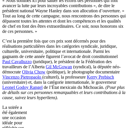
« Nous sommes ici pour saluer les efforts des personnes qui font
avancer la lutte par leurs incroyables contributions », de dire le
président national Wayne Hanley dans son allocution d’ouverture. «
Tout au long de cette campagne, nous rencontrons des personnes qui
dépassent toutes les attentes et dont les compétences et les qualités
de chef en font des êtres extraordinaires. Ce soir, nous honorons six
de ces personnes. »
C’est la première fois que ces prix sont décernés pour des
réalisations particulières dans les catégories syndicale, juridique,
culturelle, universitaire, politique et internationale. Parmi les
gagnants de cette année figurent l’avocat de droit constitutionnel
Paul Cavalluzzo
(juridique), le président de la Fédération des
travailleurs de l’Alberta
Gil McGowan
(syndical), la députée néo-
démocrate
Olivia Chow
(politique), le photographe documentaire
Vincenzo Pietropaolo
(culturel), la professeure
Kerry Prebisch
(universitaire) et, dans la catégorie internationale, le gouverneur
Leonel Godoy
Rangel
de l’État mexicain du Michoacán.
(Pour plus
de détails sur ces personnes remarquables et leurs contributions à la
cause, suivez leurs hyperliens).
La soirée a
été également
une occasion
idéale pour
réfléchir sur