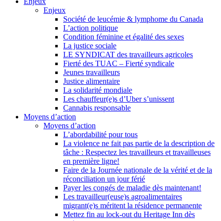
Enjeux
Enjeux
Société de leucémie & lymphome du Canada
L’action politique
Condition féminine et égalité des sexes
La justice sociale
LE SYNDICAT des travailleurs agricoles
Fierté des TUAC – Fierté syndicale
Jeunes travailleurs
Justice alimentaire
La solidarité mondiale
Les chauffeur(e)s d’Uber s’unissent
Cannabis responsable
Moyens d’action
Moyens d’action
L’abordabilité pour tous
La violence ne fait pas partie de la description de
tâche : Respectez les travailleurs et travailleuses
en première ligne!
Faire de la Journée nationale de la vérité et de la
réconciliation un jour férié
Payer les congés de maladie dès maintenant!
Les travailleur(euse)s agroalimentaires
migrant(e)s méritent la résidence permanente
Mettez fin au lock-out du Heritage Inn dès