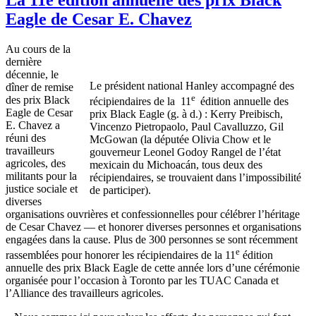
Eagle de Cesar E. Chavez
Au cours de la
dernière
décennie, le
Le président national Hanley accompagné des
dîner de remise
e
des prix Black
récipiendaires de la 11
édition annuelle des
Eagle de Cesar
prix Black Eagle (g. à d.) : Kerry Preibisch,
E. Chavez a
Vincenzo Pietropaolo, Paul Cavalluzzo, Gil
réuni des
McGowan (la députée Olivia Chow et le
travailleurs
gouverneur Leonel Godoy Rangel de l’état
agricoles, des
mexicain du Michoacán, tous deux des
militants pour la
récipiendaires, se trouvaient dans l’impossibilité
justice sociale et
de participer).
diverses
organisations ouvrières et confessionnelles pour célébrer l’héritage
de Cesar Chavez — et honorer diverses personnes et organisations
engagées dans la cause. Plus de 300 personnes se sont récemment
e
rassemblées pour honorer les récipiendaires de la 11
édition
annuelle des prix Black Eagle de cette année lors d’une cérémonie
organisée pour l’occasion à Toronto par les TUAC Canada et
l’Alliance des travailleurs agricoles.