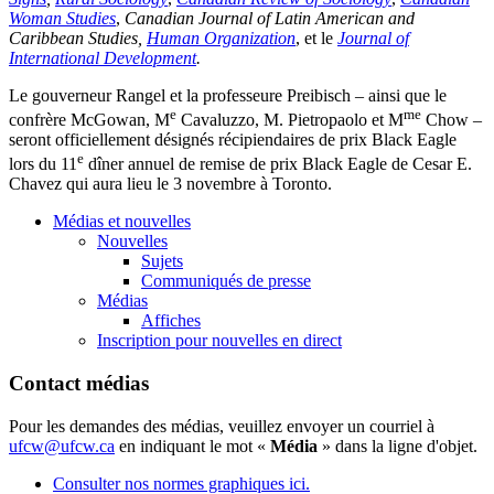
Woman Studies
,
Canadian Journal of Latin American and
Caribbean Studies,
Human Organization
, et le
Journal of
International Development
.
Le gouverneur Rangel et la professeure Preibisch – ainsi que le
e
me
confrère McGowan, M
Cavaluzzo, M. Pietropaolo et M
Chow –
seront officiellement désignés récipiendaires de prix Black Eagle
e
lors du 11
dîner annuel de remise de prix Black Eagle de Cesar E.
Chavez qui aura lieu le 3 novembre à Toronto.
Médias et nouvelles
Nouvelles
Sujets
Communiqués de presse
Médias
Affiches
Inscription pour nouvelles en direct
Contact médias
Pour les demandes des médias, veuillez envoyer un courriel à
ufcw@ufcw.ca
en indiquant le mot «
Média
» dans la ligne d'objet.
Consulter nos normes graphiques ici.