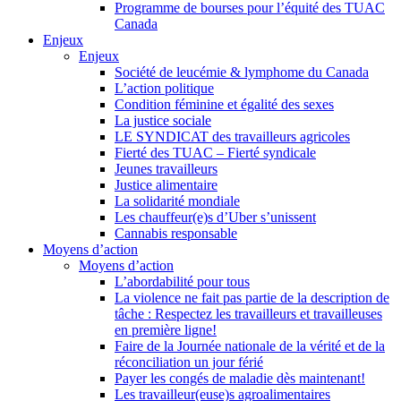
Programme de bourses pour l’équité des TUAC
Canada
Enjeux
Enjeux
Société de leucémie & lymphome du Canada
L’action politique
Condition féminine et égalité des sexes
La justice sociale
LE SYNDICAT des travailleurs agricoles
Fierté des TUAC – Fierté syndicale
Jeunes travailleurs
Justice alimentaire
La solidarité mondiale
Les chauffeur(e)s d’Uber s’unissent
Cannabis responsable
Moyens d’action
Moyens d’action
L’abordabilité pour tous
La violence ne fait pas partie de la description de
tâche : Respectez les travailleurs et travailleuses
en première ligne!
Faire de la Journée nationale de la vérité et de la
réconciliation un jour férié
Payer les congés de maladie dès maintenant!
Les travailleur(euse)s agroalimentaires