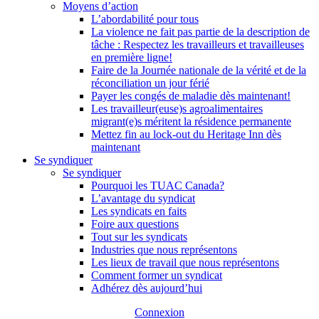
Moyens d’action
L’abordabilité pour tous
La violence ne fait pas partie de la description de
tâche : Respectez les travailleurs et travailleuses
en première ligne!
Faire de la Journée nationale de la vérité et de la
réconciliation un jour férié
Payer les congés de maladie dès maintenant!
Les travailleur(euse)s agroalimentaires
migrant(e)s méritent la résidence permanente
Mettez fin au lock-out du Heritage Inn dès
maintenant
Se syndiquer
Se syndiquer
Pourquoi les TUAC Canada?
L’avantage du syndicat
Les syndicats en faits
Foire aux questions
Tout sur les syndicats
Industries que nous représentons
Les lieux de travail que nous représentons
Comment former un syndicat
Adhérez dès aujourd’hui
Connexion