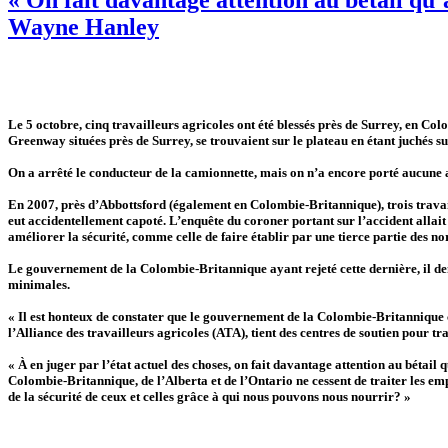
Wayne Hanley
Le 5 octobre, cinq travailleurs agricoles ont été blessés près de Surrey, en Co
Greenway situées près de Surrey, se trouvaient sur le plateau en étant juchés su
On a arrêté le conducteur de la camionnette, mais on n’a encore porté aucune a
En 2007, près d’Abbottsford (également en Colombie-Britannique), trois travaill
eut accidentellement capoté. L’enquête du coroner portant sur l’accident allai
améliorer la sécurité, comme celle de faire établir par une tierce partie des no
Le gouvernement de la Colombie-Britannique ayant rejeté cette dernière, il dem
minimales.
« Il est honteux de constater que le gouvernement de la Colombie-Britannique
l’Alliance des travailleurs agricoles (ATA), tient des centres de soutien pour t
« À en juger par l’état actuel des choses, on fait davantage attention au bétail
Colombie-Britannique, de l’Alberta et de l’Ontario ne cessent de traiter les emp
de la sécurité de ceux et celles grâce à qui nous pouvons nous nourrir? »