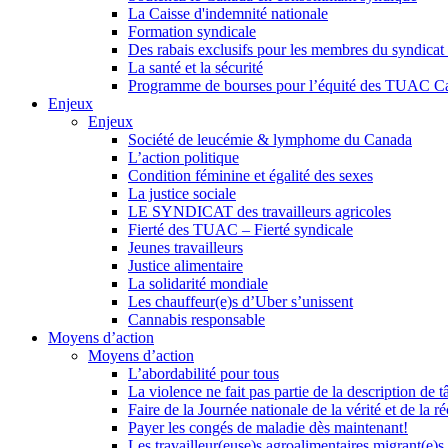
La Caisse d'indemnité nationale
Formation syndicale
Des rabais exclusifs pour les membres du syndicat e
La santé et la sécurité
Programme de bourses pour l’équité des TUAC C
Enjeux
Enjeux
Société de leucémie & lymphome du Canada
L’action politique
Condition féminine et égalité des sexes
La justice sociale
LE SYNDICAT des travailleurs agricoles
Fierté des TUAC – Fierté syndicale
Jeunes travailleurs
Justice alimentaire
La solidarité mondiale
Les chauffeur(e)s d’Uber s’unissent
Cannabis responsable
Moyens d’action
Moyens d’action
L’abordabilité pour tous
La violence ne fait pas partie de la description de t
Faire de la Journée nationale de la vérité et de la ré
Payer les congés de maladie dès maintenant!
Les travailleur(euse)s agroalimentaires migrant(e)s