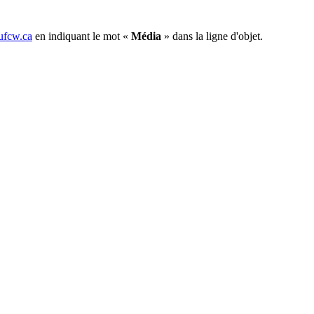
fcw.ca
en indiquant le mot «
Média
» dans la ligne d'objet.