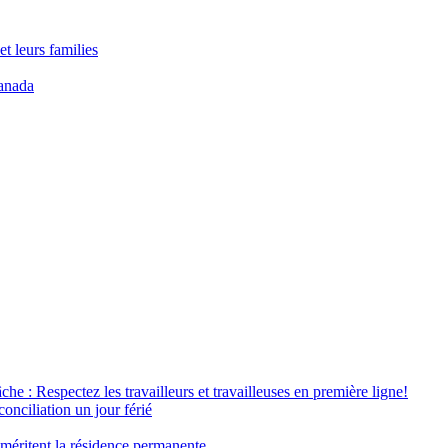
t leurs families
anada
âche : Respectez les travailleurs et travailleuses en première ligne!
conciliation un jour férié
 méritent la résidence permanente