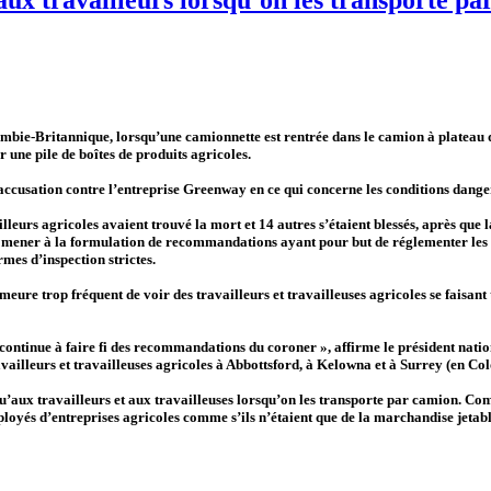
lombie-Britannique, lorsqu’une camionnette est rentrée dans le camion à plateau 
r une pile de boîtes de produits agricoles.
ccusation contre l’entreprise Greenway en ce qui concerne les conditions dangere
eurs agricoles avaient trouvé la mort et 14 autres s’étaient blessés, après que l
t mener à la formulation de recommandations ayant pour but de réglementer les co
rmes d’inspection strictes.
eure trop fréquent de voir des travailleurs et travailleuses agricoles se faisan
 continue à faire fi des recommandations du coroner », affirme le président na
ravailleurs et travailleuses agricoles à Abbottsford, à Kelowna et à Surrey (en C
 qu’aux travailleurs et aux travailleuses lorsqu’on les transporte par camion. Co
loyés d’entreprises agricoles comme s’ils n’étaient que de la marchandise jetable 