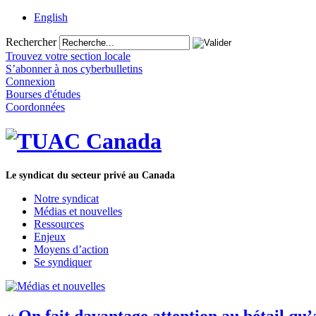
English
Rechercher
Trouvez votre section locale
S’abonner à nos cyberbulletins
Connexion
Bourses d'études
Coordonnées
Le syndicat du secteur privé au Canada
Notre syndicat
Médias et nouvelles
Ressources
Enjeux
Moyens d’action
Se syndiquer
« On fait davantage attention au bétail qu’