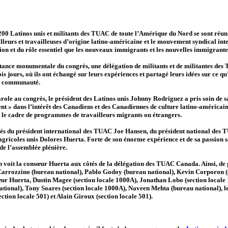
00 Latinos unis et militants des TUAC de toute l’Amérique du Nord se sont réun
lleurs et travailleuses d’origine latino-américaine et le mouvement syndical inte
n et du rôle essentiel que les nouveaux immigrants et les nouvelles immigrantes
tance monumentale du congrès, une délégation de militants et de militantes des
s jours, où ils ont échangé sur leurs expériences et partagé leurs idées sur ce qu’
ur communauté.
role au congrès, le président des Latinos unis Johnny Rodriguez a pris soin de s
nt » dans l’intérêt des Canadiens et des Canadiennes de culture latino-américaine
 le cadre de programmes de travailleurs migrants ou étrangers.
xposés du président international des TUAC Joe Hansen, du président national d
s agricoles unis Dolores Huerta. Forte de son énorme expérience et de sa passion 
s de l’assemblée plénière.
n voit la consœur Huerta aux côtés de la délégation des TUAC Canada. Ainsi, de 
Carrozzino (bureau national), Pablo Godoy (bureau national), Kevin Corporon (
œur Huerta, Dustin Magee (section locale 1000A), Jonathan Lobo (section local
tional), Tony Soares (section locale 1000A), Naveen Mehta (bureau national), l
ction locale 501) et Alain Giroux (section locale 501).