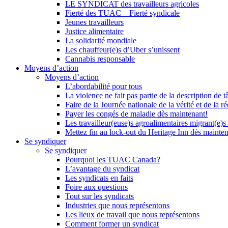
LE SYNDICAT des travailleurs agricoles
Fierté des TUAC – Fierté syndicale
Jeunes travailleurs
Justice alimentaire
La solidarité mondiale
Les chauffeur(e)s d’Uber s’unissent
Cannabis responsable
Moyens d’action
Moyens d’action
L’abordabilité pour tous
La violence ne fait pas partie de la description de t
Faire de la Journée nationale de la vérité et de la ré
Payer les congés de maladie dès maintenant!
Les travailleur(euse)s agroalimentaires migrant(e)s
Mettez fin au lock-out du Heritage Inn dès mainte
Se syndiquer
Se syndiquer
Pourquoi les TUAC Canada?
L’avantage du syndicat
Les syndicats en faits
Foire aux questions
Tout sur les syndicats
Industries que nous représentons
Les lieux de travail que nous représentons
Comment former un syndicat