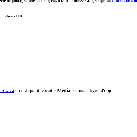
erie de photographies du congrès, il faut s’adresser au groupe des
Latinos unis 
 octobre 2010
fcw.ca
en indiquant le mot «
Média
» dans la ligne d'objet.