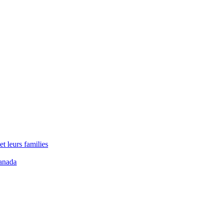
t leurs families
anada