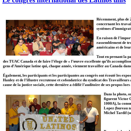
Récemment, plus de 2
concernant les travai
systèmes d’immigratio
En raison de l’impor
rassemblement de troi
américains et de le
Tout en prenant la pa
des TUAC Canada et de faire l’éloge de « l’œuvre excellente qu’ils accomplisse
gens d’Amérique latine qui, chaque année, viennent travailler au Canada dans
Également, les participants et les participantes au congrès ont écouté les e
Hanley et de l’illustre recruteuse et cofondatrice du syndicat des Travailleur
cause de la justice sociale, cette dernière a édifié l’auditoire de ses propos lor
Dans la photo, o
figurent Victor 
1000A), la cons
Lopez (bureau na
Michel Tardif (se