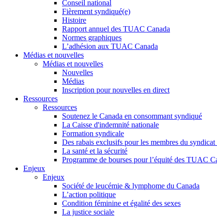
Conseil national
Fièrement syndiqué(e)
Histoire
Rapport annuel des TUAC Canada
Normes graphiques
L’adhésion aux TUAC Canada
Médias et nouvelles
Médias et nouvelles
Nouvelles
Médias
Inscription pour nouvelles en direct
Ressources
Ressources
Soutenez le Canada en consommant syndiqué
La Caisse d'indemnité nationale
Formation syndicale
Des rabais exclusifs pour les membres du syndicat e
La santé et la sécurité
Programme de bourses pour l’équité des TUAC C
Enjeux
Enjeux
Société de leucémie & lymphome du Canada
L’action politique
Condition féminine et égalité des sexes
La justice sociale